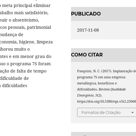
o meta principal eliminar
balho mais satisfatório,
PUBLICADO
uir o absenteísmo,
os pessoais, patrimonial
2017-11-08
 mudança de
conomia, higiene, limpeza
lhorou muito o
COMO CITAR
entes e em menor grau do
esso o programa 7S foram
gação de falta de tempo
Pasquini, N. C. (2017). Implantação d
programa 7S em uma empresa
dificuldade de
metalúrgica, benefícios e
s dificuldades
dificuldades.
Revista Qualidade
Emergente
,
5
(2).
https://doi.org/10.5380/rqe.v5i2.2506
Fomatos de Citação