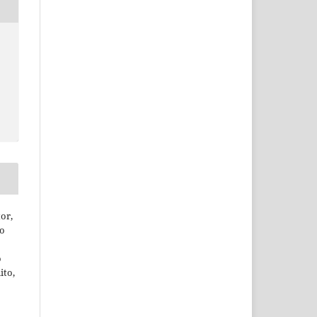
or,
ão
o
ito,