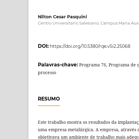
Nilton Cesar Pasquini
Centro Universitario Salesiano, Campus Maria Aux
DOI:
https://doi.org/10.5380/rqe.v5i2.25068
Palavras-chave:
Programa 7S, Programa de q
processo
RESUMO
Este trabalho mostra os resultados da implant
uma empresa metalúrgica. A empresa, através 
objetivava um ambiente de trabalho mais adequ