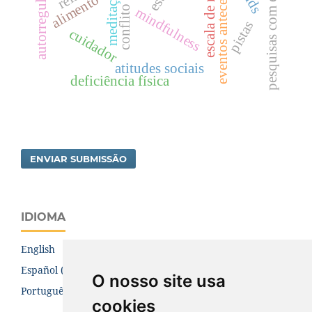
pesquisas com escolares
escala de medida
eventos antecedentes
autorregulação
meditação
alimento
conflito
mindfulness
pistas
cuidador
atitudes sociais
deficiência física
ENVIAR SUBMISSÃO
IDIOMA
English
Español (España)
O nosso site usa
Português (Brasil)
cookies