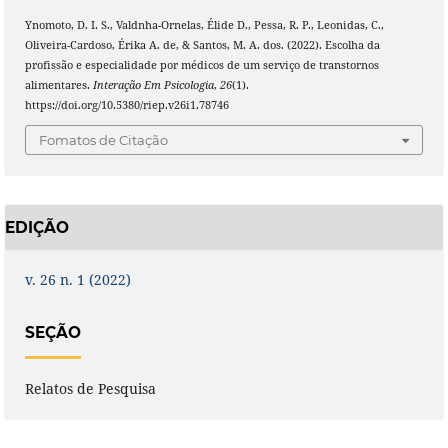
Ynomoto, D. I. S., Valdnha-Ornelas, Élide D., Pessa, R. P., Leonidas, C.,
Oliveira-Cardoso, Érika A. de, & Santos, M. A. dos. (2022). Escolha da
profissão e especialidade por médicos de um serviço de transtornos
alimentares.
Interação Em Psicologia
,
26
(1).
https://doi.org/10.5380/riep.v26i1.78746
Fomatos de Citação
EDIÇÃO
v. 26 n. 1 (2022)
SEÇÃO
Relatos de Pesquisa