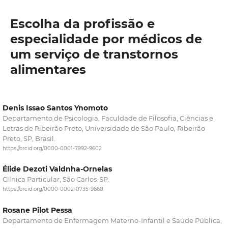
Escolha da profissão e
especialidade por médicos de
um serviço de transtornos
alimentares
Denis Issao Santos Ynomoto
Departamento de Psicologia, Faculdade de Filosofia, Ciências e
Letras de Ribeirão Preto, Universidade de São Paulo, Ribeirão
Preto, SP, Brasil.
https://orcid.org/0000-0001-7992-9602
Élide Dezoti Valdnha-Ornelas
Clínica Particular, São Carlos-SP.
https://orcid.org/0000-0002-0735-9660
Rosane Pilot Pessa
Departamento de Enfermagem Materno-Infantil e Saúde Pública,