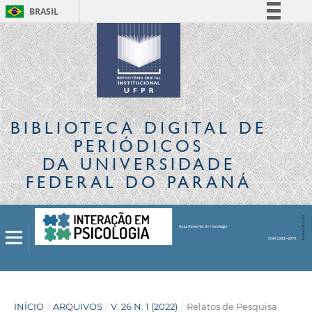
BRASIL
Simplifique!
Comunica BR
Participe
Acesso à informação
Legislação
BIBLIOTECA DIGITAL
DE
Canais
PERIÓDICOS
DA UNIVERSIDADE
FEDERAL DO PARANÁ
INÍCIO
/
ARQUIVOS
/
V. 26 N. 1 (2022)
/
Relatos de Pesquisa