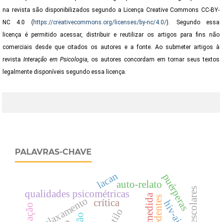
na revista são disponibilizados segundo a Licença Creative Commons CC-BY-
NC 4.0 (
https://creativecommons.org/licenses/by-nc/4.0/
). Segundo essa
licença é permitido acessar, distribuir e reutilizar os artigos para fins não
comerciais desde que citados os autores e a fonte. Ao submeter artigos à
revista
Interação em Psicologia
,
os autores concordam em tornar seus textos
legalmente disponíveis segundo essa licença.
PALAVRAS-CHAVE
lacan
puérperas
auto-relato
qualidades psicométricas
relaxamento
crítica
hiv-aids
estilo