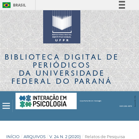
BRASIL
Simplifique!
Comunica BR
Participe
Acesso à informação
Legislação
BIBLIOTECA DIGITAL
DE
Canais
PERIÓDICOS
DA UNIVERSIDADE
FEDERAL DO PARANÁ
INÍCIO
/
ARQUIVOS
/
V. 24 N. 2 (2020)
/
Relatos de Pesquisa