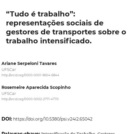
“Tudo é trabalho”:
representações sociais de
gestores de transportes sobre o
trabalho intensificado.
Ariane Serpeloni Tavares
UFSCar
http://orcid.org/0000-0001-9604-6844
Rosemeire Aparecida Scopinho
UFSCar
http://orcid.org/0000-0002-2771-4770
DOI:
https://doi.org/10.5380/psi.v24i2.65042
Palavras-chave:
Intensificação do Trabalho, Gestores,