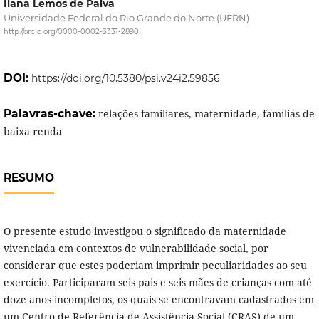
Ilana Lemos de Paiva
Universidade Federal do Rio Grande do Norte (UFRN)
http://orcid.org/0000-0002-3331-2890
DOI:
https://doi.org/10.5380/psi.v24i2.59856
Palavras-chave:
relações familiares, maternidade, famílias de
baixa renda
RESUMO
O presente estudo investigou o significado da maternidade
vivenciada em contextos de vulnerabilidade social, por
considerar que estes poderiam imprimir peculiaridades ao seu
exercício. Participaram seis pais e seis mães de crianças com até
doze anos incompletos, os quais se encontravam cadastrados em
um Centro de Referência de Assistência Social (CRAS) de um