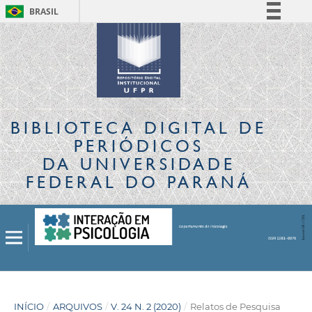
BRASIL
Simplifique!
Comunica BR
Participe
Acesso à informação
Legislação
BIBLIOTECA DIGITAL
DE
Canais
PERIÓDICOS
DA UNIVERSIDADE
FEDERAL DO PARANÁ
INÍCIO
/
ARQUIVOS
/
V. 24 N. 2 (2020)
/
Relatos de Pesquisa