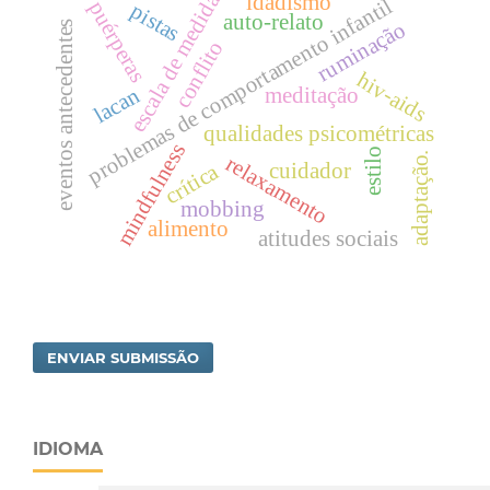
escala de medida
idadismo
problemas de comportamento infantil
puérperas
pistas
auto-relato
ruminação
eventos antecedentes
conflito
hiv-aids
lacan
meditação
qualidades psicométricas
mindfulness
estilo
adaptação.
relaxamento
cuidador
crítica
mobbing
alimento
atitudes sociais
ENVIAR SUBMISSÃO
IDIOMA