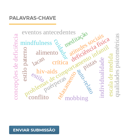
PALAVRAS-CHAVE
eventos antecedentes
meditação
atitudes sociais
qualidades psicométricas
concepções de deficiência
deficiência física
cuidador
mindfulness
problemas de comportamento infantil
estilo paterno
alimento
escala de medida
lacan
individualidade
pistas
crítica
auto-relato
hiv-aids
relaxamento
estilo
puérperas
conflito
mobbing
ENVIAR SUBMISSÃO