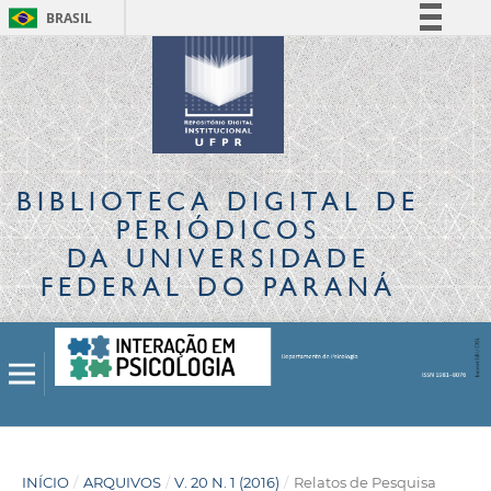
BRASIL
Simplifique!
Comunica BR
Participe
Acesso à informação
Legislação
BIBLIOTECA DIGITAL
DE
Canais
PERIÓDICOS
DA UNIVERSIDADE
FEDERAL DO PARANÁ
INÍCIO
/
ARQUIVOS
/
V. 20 N. 1 (2016)
/
Relatos de Pesquisa