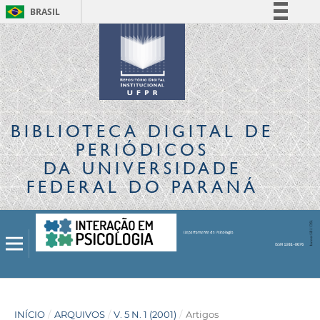
BRASIL
Simplifique!
Comunica BR
Participe
Acesso à informação
Legislação
BIBLIOTECA DIGITAL
DE
Canais
PERIÓDICOS
DA UNIVERSIDADE
FEDERAL DO PARANÁ
INÍCIO
/
ARQUIVOS
/
V. 5 N. 1 (2001)
/
Artigos