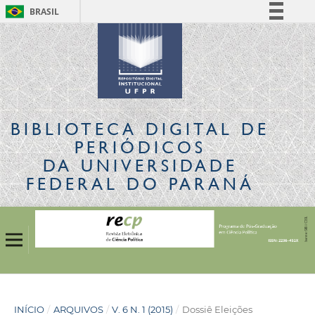
BRASIL
Simplifique!
Comunica BR
Participe
Acesso à informação
Legislação
BIBLIOTECA DIGITAL
DE
Canais
PERIÓDICOS
DA UNIVERSIDADE
FEDERAL DO PARANÁ
INÍCIO
/
ARQUIVOS
/
V. 6 N. 1 (2015)
/
Dossiê Eleições