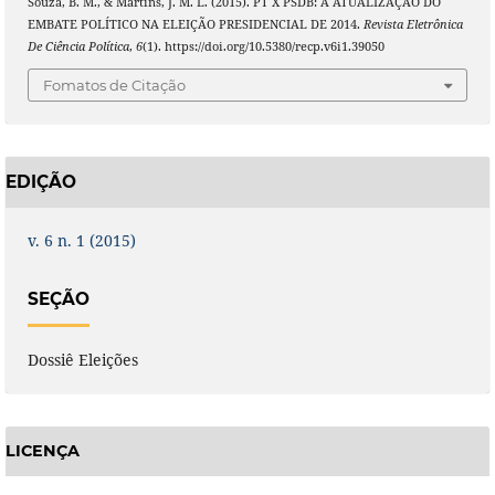
Souza, B. M., & Martins, J. M. L. (2015). PT X PSDB: A ATUALIZAÇÃO DO
EMBATE POLÍTICO NA ELEIÇÃO PRESIDENCIAL DE 2014.
Revista Eletrônica
De Ciência Política
,
6
(1). https://doi.org/10.5380/recp.v6i1.39050
Fomatos de Citação
EDIÇÃO
v. 6 n. 1 (2015)
SEÇÃO
Dossiê Eleições
LICENÇA