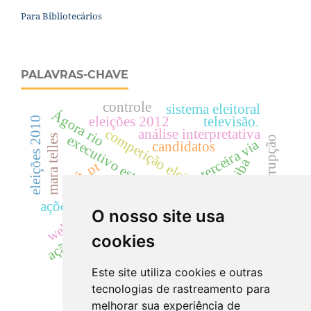
Para Bibliotecários
PALAVRAS-CHAVE
controle
sistema eleitoral
Ágora rio
eleições 2012
televisão.
eleições 2010
competição eleitoral
análise interpretativa
executivo estadual
mara telles
corrupção
terceira via
candidatos
curitiba
pt
ethos
rádio
apc
ações diretas de inconstitucionalidade
O nosso site usa
website.
psdb
polarização
ação política
ceará
hgpe
cookies
governo eletrônico
Este site utiliza cookies e outras
tecnologias de rastreamento para
melhorar sua experiência de