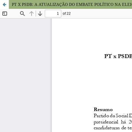
PT X PSDB: A ATUALIZAÇÃO DO EMBATE POLÍTICO NA ELEI