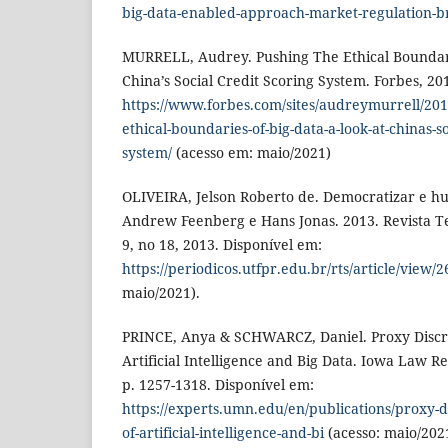
big-data-enabled-approach-market-regulation-
MURRELL, Audrey. Pushing The Ethical Boundari
China’s Social Credit Scoring System. Forbes, 20
https://www.forbes.com/sites/audreymurrell/201
ethical-boundaries-of-big-data-a-look-at-chinas-so
system/
(acesso em: maio/2021)
OLIVEIRA, Jelson Roberto de. Democratizar e hu
Andrew Feenberg e Hans Jonas. 2013. Revista Te
9, no 18, 2013. Disponível em:
https://periodicos.utfpr.edu.br/rts/article/view/
maio/2021).
PRINCE, Anya & SCHWARCZ, Daniel. Proxy Discri
Artificial Intelligence and Big Data. Iowa Law Rev
p. 1257-1318. Disponível em:
https://experts.umn.edu/en/publications/proxy-di
of-artificial-intelligence-and-bi
(acesso: maio/202