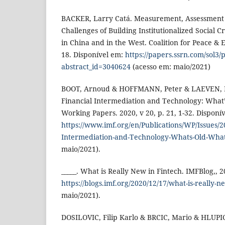
BACKER, Larry Catá. Measurement, Assessment
Challenges of Building Institutionalized Social 
in China and in the West. Coalition for Peace & Et
18. Disponível em:
https://papers.ssrn.com/sol3/
abstract_id=3040624
(acesso em: maio/2021)
BOOT, Arnoud & HOFFMANN, Peter & LAEVEN, 
Financial Intermediation and Technology: What
Working Papers. 2020, v 20, p. 21, 1-32. Disponí
https://www.imf.org/en/Publications/WP/Issues/2
Intermediation-and-Technology-Whats-Old-Wha
maio/2021).
_____. What is Really New in Fintech. IMFBlog,, 
https://blogs.imf.org/2020/12/17/what-is-really-ne
maio/2021).
DOSILOVIC, Filip Karlo & BRCIC, Mario & HLUPIC