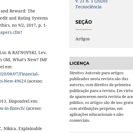
v. 21 n. 1 (2020):
Tecnociência
 and Reward: The
Credit and Rating Systems
SEÇÃO
hics, no 9/2, 2017, p. 1-
papers.cfm?
Artigos
Luc & RATNOVSKI, Lev.
’s Old, What’s New? IMF
LICENÇA
vel em:
Direitos Autorais para artigos
020/08/07/Financial-
publicados nesta revista são dxs
ts-New-49624
(acesso:
autorxs, com direitos de primeira
publicação para a revista. Em virt
de aparecerem nesta revista de ac
2013. Disponível em:
público, os artigos são de uso gratu
w-in-fintech/
(acesso:
com atribuições próprias, em
aplicações educacionais e não-
comerciais.
, Nikica. Explainable