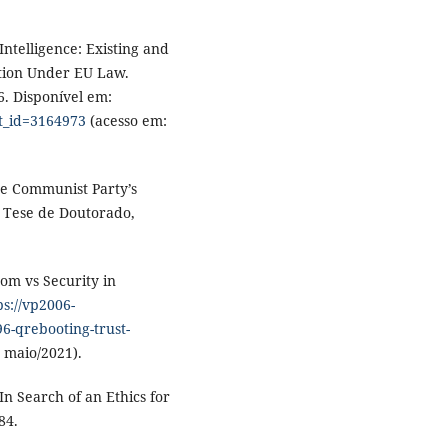
Intelligence: Existing and
ation Under EU Law.
. Disponível em:
ct_id=3164973
(acesso em:
e Communist Party’s
. Tese de Doutorado,
om vs Security in
ps://vp2006-
96-qrebooting-trust-
 maio/2021).
In Search of an Ethics for
84.