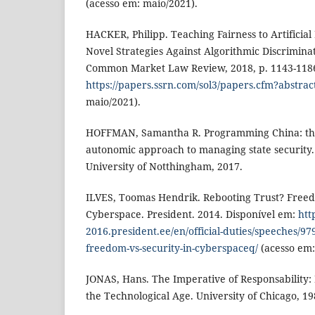
(acesso em: maio/2021).
HACKER, Philipp. Teaching Fairness to Artificial 
Novel Strategies Against Algorithmic Discrimin
Common Market Law Review, 2018, p. 1143-1186
https://papers.ssrn.com/sol3/papers.cfm?abstra
maio/2021).
HOFFMAN, Samantha R. Programming China: th
autonomic approach to managing state security
University of Notthingham, 2017.
ILVES, Toomas Hendrik. Rebooting Trust? Freed
Cyberspace. President. 2014. Disponível em:
htt
2016.president.ee/en/official-duties/speeches/97
freedom-vs-security-in-cyberspaceq/
(acesso em:
JONAS, Hans. The Imperative of Responsability: 
the Technological Age. University of Chicago, 19