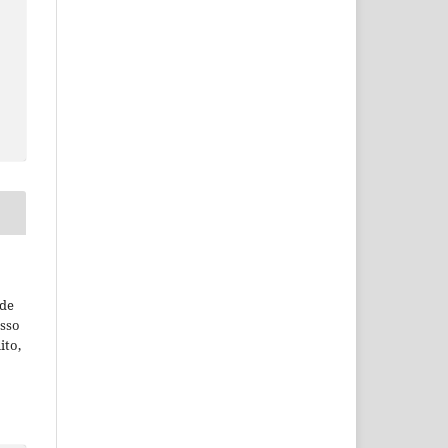
ude
esso
ito,