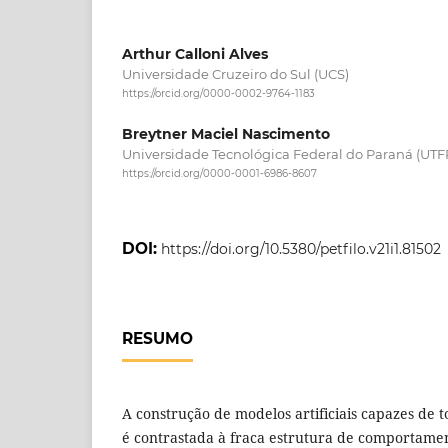
Arthur Calloni Alves
Universidade Cruzeiro do Sul (UCS)
https://orcid.org/0000-0002-9764-1183
Breytner Maciel Nascimento
Universidade Tecnológica Federal do Paraná (UTFP
https://orcid.org/0000-0001-6986-8607
DOI:
https://doi.org/10.5380/petfilo.v21i1.81502
RESUMO
A construção de modelos artificiais capazes de
é contrastada à fraca estrutura de comportamen