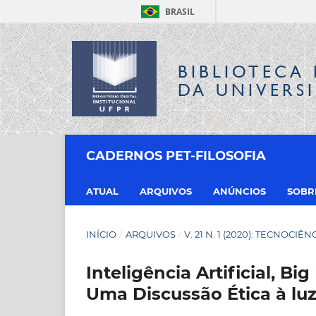
BRASIL
BIBLIOTECA 
DA UNIVERS
CADERNOS PET-FILOSOFIA
ATUAL
ARQUIVOS
ANÚNCIOS
SOB
INÍCIO
/
ARQUIVOS
/
V. 21 N. 1 (2020): TECNOCIÊN
Inteligência Artificial, Bi
Uma Discussão Ética à lu