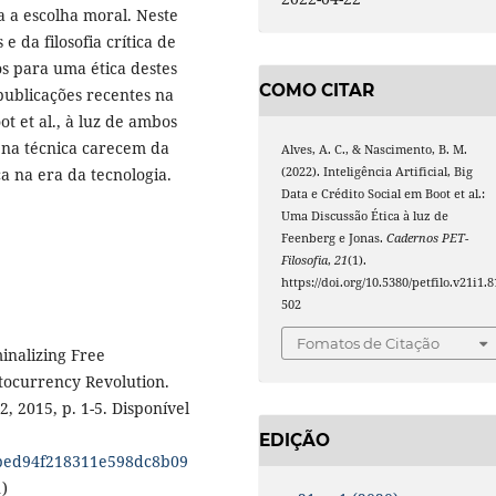
a a escolha moral. Neste
e da filosofia crítica de
s para uma ética destes
COMO CITAR
publicações recentes na
ot et al., à luz de ambos
 na técnica carecem da
Alves, A. C., & Nascimento, B. M.
(2022). Inteligência Artificial, Big
ca na era da tecnologia.
Data e Crédito Social em Boot et al.:
Uma Discussão Ética à luz de
Feenberg e Jonas.
Cadernos PET-
Filosofia
,
21
(1).
https://doi.org/10.5380/petfilo.v21i1.8
502
Fomatos de Citação
inalizing Free
tocurrency Revolution.
, 2015, p. 1-5. Disponível
EDIÇÃO
dbed94f218311e598dc8b09
)