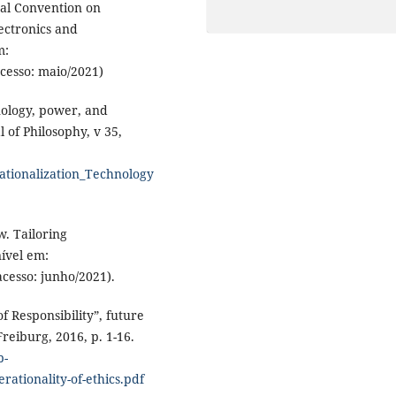
onal Convention on
ectronics and
m:
cesso: maio/2021)
nology, power, and
 of Philosophy, v 35,
ationalization_Technology
w. Tailoring
nível em:
cesso: junho/2021).
 Responsibility”, future
Freiburg, 2016, p. 1-16.
p-
ationality-of-ethics.pdf