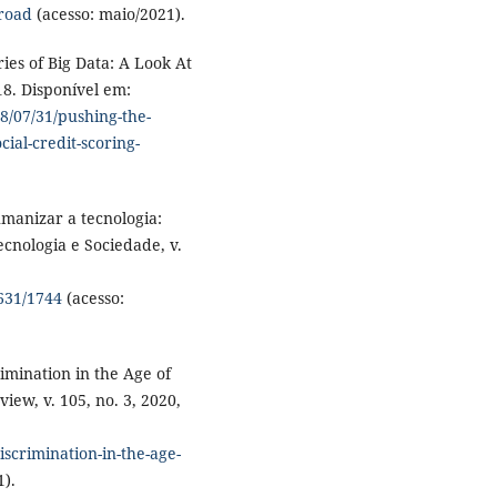
broad
(acesso: maio/2021).
es of Big Data: A Look At
18. Disponível em:
8/07/31/pushing-the-
cial-credit-scoring-
manizar a tecnologia:
cnologia e Sociedade, v.
2631/1744
(acesso:
mination in the Age of
iew, v. 105, no. 3, 2020,
scrimination-in-the-age-
1).