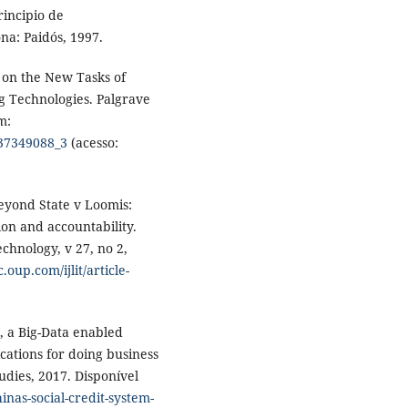
rincipio de
na: Paidós, 1997.
s on the New Tasks of
ng Technologies. Palgrave
m:
137349088_3
(acesso:
eyond State v Loomis:
ion and accountability.
chnology, v 27, no 2,
.oup.com/ijlit/article-
, a Big-Data enabled
cations for doing business
udies, 2017. Disponível
inas-social-credit-system-