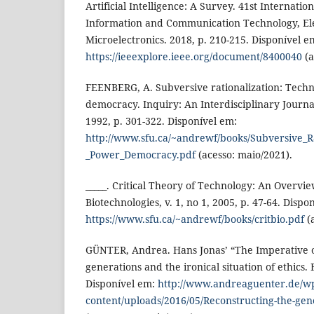
Artificial Intelligence: A Survey. 41st Internati
Information and Communication Technology, El
Microelectronics. 2018, p. 210-215. Disponível e
https://ieeexplore.ieee.org/document/8400040
(a
FEENBERG, A. Subversive rationalization: Tech
democracy. Inquiry: An Interdisciplinary Journal
1992, p. 301-322. Disponível em:
http://www.sfu.ca/~andrewf/books/Subversive_R
_Power_Democracy.pdf
(acesso: maio/2021).
_____. Critical Theory of Technology: An Overvie
Biotechnologies, v. 1, no 1, 2005, p. 47-64. Dispo
https://www.sfu.ca/~andrewf/books/critbio.pdf
(a
GÜNTER, Andrea. Hans Jonas’ “The Imperative of
generations and the ironical situation of ethics. 
Disponível em:
http://www.andreaguenter.de/w
content/uploads/2016/05/Reconstructing-the-gener