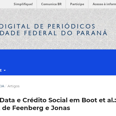
Simplifique!
Comunica BR
Participe
Acesso à infor
DIGITAL
DE PERIÓDICOS
IDADE FEDERAL DO PARANÁ
RE
CIA
/
Artigos
g Data e Crédito Social em Boot et al.:
z de Feenberg e Jonas