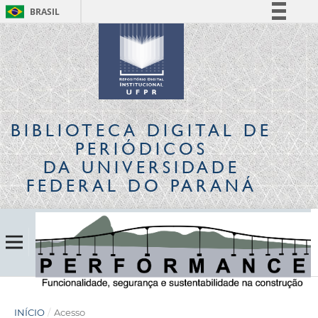
BRASIL
Simplifique!
Comunica BR
Participe
Acesso à informação
Legislação
BIBLIOTECA DIGITAL
DE
Canais
PERIÓDICOS
DA UNIVERSIDADE
FEDERAL DO PARANÁ
INÍCIO
/
Acesso