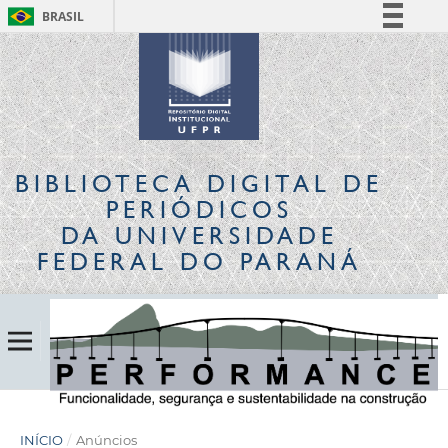
BRASIL
Simplifique!
Comunica BR
Participe
Acesso à informação
Legislação
BIBLIOTECA DIGITAL
DE
Canais
PERIÓDICOS
DA UNIVERSIDADE
FEDERAL DO PARANÁ
INÍCIO
/
Anúncios