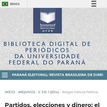
BRASIL
Simplifique!
Comunica BR
Participe
Acesso à informação
Legislação
BIBLIOTECA DIGITAL
DE
Canais
PERIÓDICOS
DA UNIVERSIDADE
FEDERAL DO PARANÁ
PARANÁ ELEITORAL: REVISTA BRASILEIRA DE DIREITO ELEITORAL E CIÊNCIA POLÍTICA
INÍCIO
/
ARQUIVOS
/
V. 3 N. 1 (2014)
/
Artigos Ciência Política
Partidos, elecciones y dinero: el