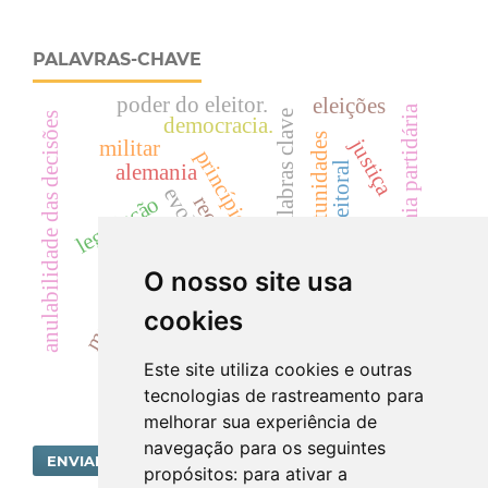
PALAVRAS-CHAVE
poder do eleitor.
eleições
autonomia partidária
palabras clave
anulabilidade das decisões
democracia.
igualdad oportunidades
justiça
militar
princípio da igualdade
direito eleitoral
alemania
evolución histórica
legislação
recursos sociais
mandato eletivo
reeleições
voto
O nosso site usa
equidade
costa rica
cookies
Este site utiliza cookies e outras
tecnologias de rastreamento para
melhorar sua experiência de
navegação para os seguintes
ENVIAR SUBMISSÃO
propósitos:
para ativar a