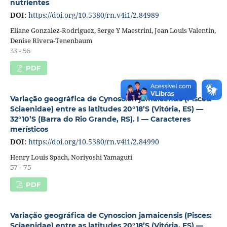
nutrientes
DOI:
https://doi.org/10.5380/rn.v4i1/2.84989
Eliane Gonzalez-Rodriguez, Serge Y Maestrini, Jean Louis Valentin,
Denise Rivera-Tenenbaum
33 - 56
PDF
Variação geográfica de Cynoscion jamaicensis (Pisces:
Sciaenidae) entre as latitudes 20°18’S (Vitória, ES) —
32°10’S (Barra do Rio Grande, RS). I — Caracteres
merísticos
DOI:
https://doi.org/10.5380/rn.v4i1/2.84990
Henry Louis Spach, Noriyoshi Yamaguti
57 - 75
PDF
Variação geográfica de Cynoscion jamaicensis (Pisces:
Sciaenidae) entre as latitudes 20°18’S (Vitória, ES) —