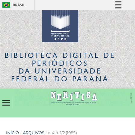
BRASIL
Simplifique!
Comunica BR
Participe
Acesso à informação
Legislação
BIBLIOTECA DIGITAL
DE
Canais
PERIÓDICOS
DA UNIVERSIDADE
FEDERAL DO PARANÁ
INÍCIO
/
ARQUIVOS
/
v. 4 n. 1/2 (1989)