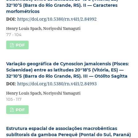
32°10’S (Barra do Rio Grande, RS). II — Caracteres
morfométricos
DOI:
https://doi.org/10.5380/rn.v4i1/2.84992
Henry Louis Spach, Noriyoshi Yamaguti
77 - 104
PDF
Variação geográfica de Cynoscion jamaicensis (Pisces:
Sciaenidae) entre as latitudes 20°18’S (Vitória, ES) —
32°10’S (Barra do Rio Grande, RS). III — Otólito Sagitta
DOI:
https://doi.org/10.5380/rn.v4i1/2.84993
Henry Louis Spach, Noriyoshi Yamaguti
105 - 117
PDF
Estrutura espacial de associações macrobênticas
sublitorais da gamboa Perequê (Pontal do Sul, Paraná)