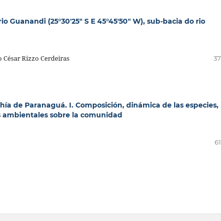
io Guanandi (25°30'25" S E 45°45'50" W), sub-bacia do rio
o César Rizzo Cerdeiras
37
hía de Paranaguá. I. Composición, dinámica de las especies,
es ambientales sobre la comunidad
61