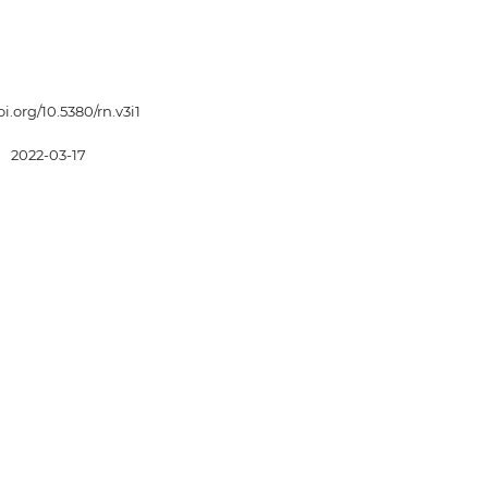
oi.org/10.5380/rn.v3i1
:
2022-03-17