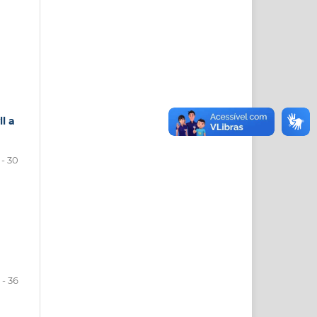
l a
 - 30
 - 36