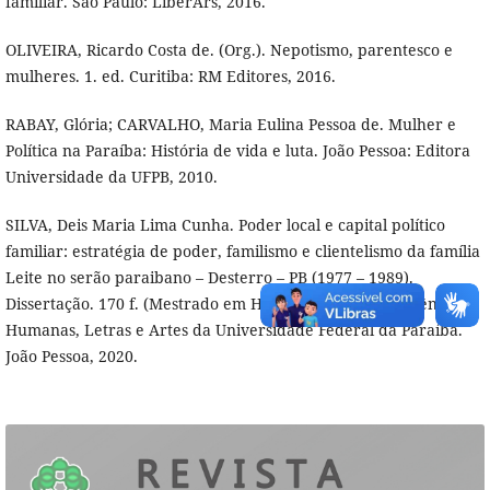
familiar. São Paulo: LiberArs, 2016.
OLIVEIRA, Ricardo Costa de. (Org.). Nepotismo, parentesco e
mulheres. 1. ed. Curitiba: RM Editores, 2016.
RABAY, Glória; CARVALHO, Maria Eulina Pessoa de. Mulher e
Política na Paraíba: História de vida e luta. João Pessoa: Editora
Universidade da UFPB, 2010.
SILVA, Deis Maria Lima Cunha. Poder local e capital político
familiar: estratégia de poder, familismo e clientelismo da família
Leite no serão paraibano – Desterro – PB (1977 – 1989).
Dissertação. 170 f. (Mestrado em História) - Centro de Ciências
Humanas, Letras e Artes da Universidade Federal da Paraíba.
João Pessoa, 2020.