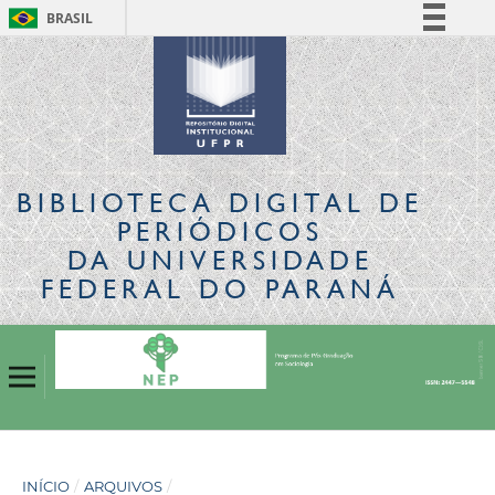
BRASIL
Simplifique!
Comunica BR
Participe
Acesso à informação
Legislação
BIBLIOTECA DIGITAL
DE
Canais
PERIÓDICOS
DA UNIVERSIDADE
FEDERAL DO PARANÁ
INÍCIO
/
ARQUIVOS
/