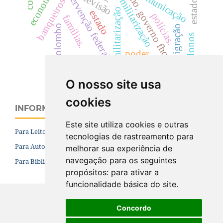
neoliberalismo. governo fhc.
economistas
hipermilitarização
intervenção federal
comunicação
televisão
banqueiros
militarização
estado
polícias.
famílias.
colombo
imigração
colonos
poder.
O nosso site usa
cookies
INFORMAÇÕES
Este site utiliza cookies e outras
Para Leitores
tecnologias de rastreamento para
Para Autores
melhorar sua experiência de
navegação para os seguintes
Para Bibliotecários
propósitos:
para ativar a
funcionalidade básica do site
.
Concordo