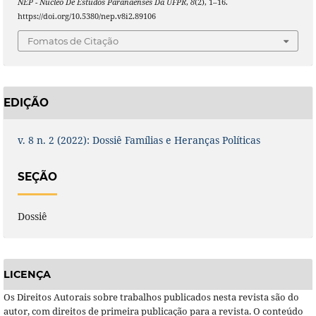
NEP - Núcleo De Estudos Paranaenses Da UFPR
,
8
(2), 1–16.
https://doi.org/10.5380/nep.v8i2.89106
Fomatos de Citação
EDIÇÃO
v. 8 n. 2 (2022): Dossiê Famílias e Heranças Políticas
SEÇÃO
Dossiê
LICENÇA
Os Direitos Autorais sobre trabalhos publicados nesta revista são do
autor, com direitos de primeira publicação para a revista. O conteúdo