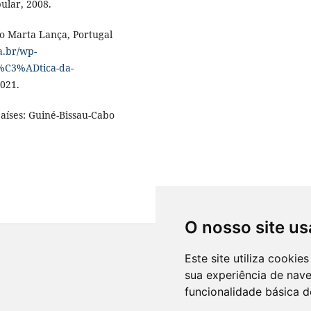
pular, 2008.
ão Marta Lança, Portugal
a.br/wp-
%C3%ADtica-da-
2021.
países: Guiné-Bissau-Cabo
O nosso site us
Este site utiliza cooki
sua experiência de nav
funcionalidade básica d