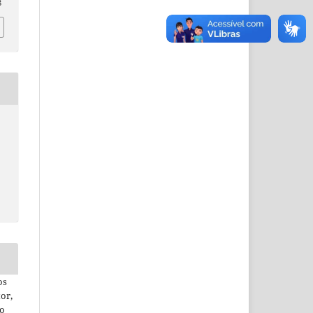
8
os
or,
ão