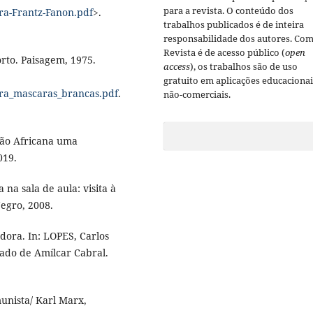
para a revista. O conteúdo dos
ra-Frantz-Fanon.pdf
>.
trabalhos publicados é de inteira
responsabilidade dos autores. Com
Revista é de acesso público (
open
rto. Paisagem, 1975.
access
), os trabalhos são de uso
gratuito em aplicações educacionai
gra_mascaras_brancas.pdf
.
não-comerciais.
ção Africana uma
019.
na sala de aula: visita à
Negro, 2008.
dora. In: LOPES, Carlos
gado de Amílcar Cabral.
unista/ Karl Marx,