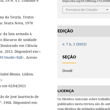
a, 1976. V.1: Unidade e
https://doi.org/10.5380/nep.v7i1.8160
Fomatos de Citação
ma da Teoria. Textos
a: Seara Nova, 1978
EDIÇÃO
: da luta armada à
 o discurso de unidade
v. 7 n. 1 (2021)
 (Doutorado em Ciência
or, 2013. Disponível em:<
SEÇÃO
9991?mode=full
>. Acesso
Dossiê
Guiné-Bissau. Lisboa.
:<
so em 02/04/2021
LICENÇA
ão de José laurêncio de
Os Direitos Autorais sobre trabalh
3°. 1968. Disponível em:
publicados nesta revista são do aut
com direitos de primeira publicaç