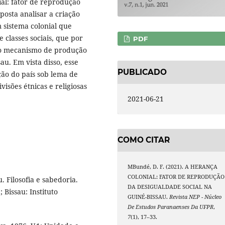
ial: fator de reprodução
osta analisar a criação
 sistema colonial que
 classes sociais, que por
PDF
mo mecanismo de produção
u. Em vista disso, esse
PUBLICADO
ão do país sob lema de
visões étnicas e religiosas
2021-06-21
COMO CITAR
MBundé, D. F. (2021). A HERANÇA
COLONIAL: FATOR DE REPRODUÇÃO
 Filosofia e sabedoria.
DA DESIGUALDADE SOCIAL NA
 Bissau: Instituto
GUINÉ-BISSAU.
Revista NEP - Núcleo
De Estudos Paranaenses Da UFPR
,
7
(1), 17–33.