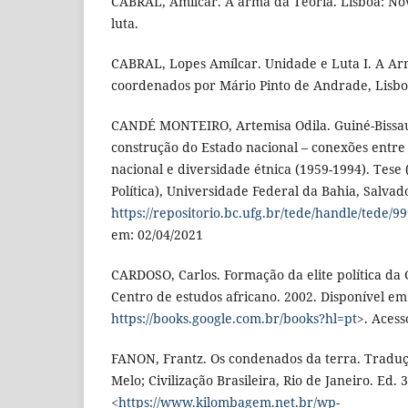
CABRAL, Amílcar. A arma da Teoria. Lisboa: Nov
luta.
CABRAL, Lopes Amílcar. Unidade e Luta I. A Ar
coordenados por Mário Pinto de Andrade, Lisbo
CANDÉ MONTEIRO, Artemisa Odila. Guiné-Bissau
construção do Estado nacional – conexões entre
nacional e diversidade étnica (1959-1994). Tese
Política), Universidade Federal da Bahia, Salvad
https://repositorio.bc.ufg.br/tede/handle/tede/
em: 02/04/2021
CARDOSO, Carlos. Formação da elite política da 
Centro de estudos africano. 2002. Disponível em
https://books.google.com.br/books?hl=pt
>. Aces
FANON, Frantz. Os condenados da terra. Traduç
Melo; Civilização Brasileira, Rio de Janeiro. Ed. 
<
https://www.kilombagem.net.br/wp-