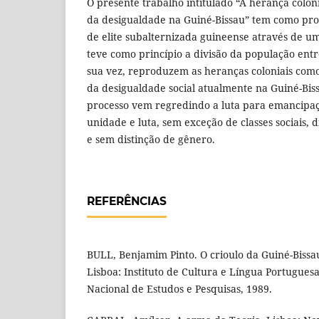
O presente trabalho intitulado “A herança colon
da desigualdade na Guiné-Bissau” tem como prop
de elite subalternizada guineense através de um
teve como princípio a divisão da população entre
sua vez, reproduzem as heranças coloniais co
da desigualdade social atualmente na Guiné-Bissa
processo vem regredindo a luta para emancipaç
unidade e luta, sem exceção de classes sociais, di
e sem distinção de gênero.
REFERÊNCIAS
BULL, Benjamim Pinto. O crioulo da Guiné-Bissau.
Lisboa: Instituto de Cultura e Língua Portuguesa;
Nacional de Estudos e Pesquisas, 1989.