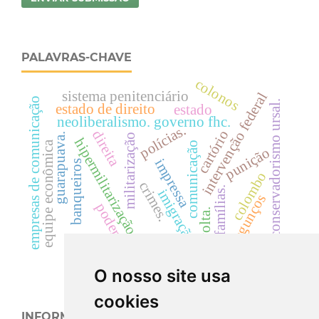
PALAVRAS-CHAVE
colonos
sistema penitenciário
intervenção federal
empresas de comunicação
conservadorismo ursal.
estado de direito
estado
neoliberalismo. governo fhc.
polícias.
cartório
direita
guarapuava.
militarização
hipermilitarização
equipe econômica
comunicação
punição
impressa
banqueiros
colombo
crimes.
famílias.
imigração
jagunços
poder.
revolta.
segurança pública
O nosso site usa
cookies
INFORMAÇÕES