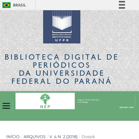
BRASIL
Simplifique!
Comunica BR
Participe
Acesso à informação
Legislação
BIBLIOTECA DIGITAL
DE
Canais
PERIÓDICOS
DA UNIVERSIDADE
FEDERAL DO PARANÁ
INÍCIO
/
ARQUIVOS
/
V. 4 N. 2 (2018)
/
Dossiê