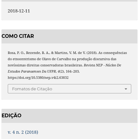
2018-12-11
COMO CITAR
Rosa, P. O., Rezende, R. A., & Martins, V. M. de V. (2018). As consequências
do etnocentrismo de Olavo de Carvalho na produção discursiva das
novíssimas direitas conservadoras brasileiras.
Revista NEP - Núcleo De
Estudos Paranaenses Da UFPR
,
4
(2), 164–203.
https://doi.org/10.5380/nep.v4i2.63832
Fomatos de Citação
EDIÇÃO
v. 4 n. 2 (2018)