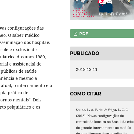
vas configurações das
PDF
neo. O saber médico
isseminação dos hospitais
trole e exclusão de
PUBLICADO
uiátrica dos anos 1980,
ial e assistencial de
2018-12-11
 públicas de saúde
manência e mesmo a
 atual, o internamento e o
la prática de
COMO CITAR
ornos mentais”. Dois
to psiquiátrico e os
Souza, L. A. F. de, & Veiga, L. C. C.
(2018). Novas configurações do
controle da loucura no Brasil: da cris
do grande internamento ao modelo
de atendimento descentralizado.