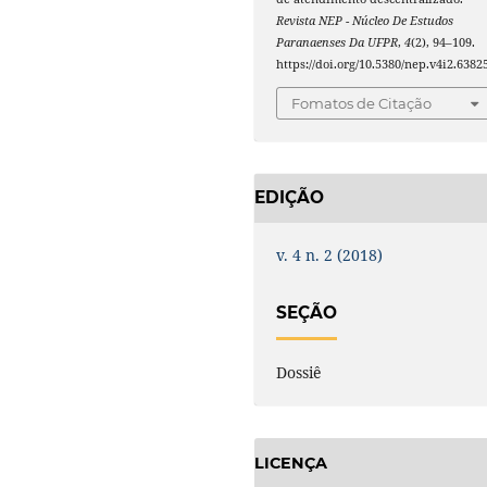
Revista NEP - Núcleo De Estudos
Paranaenses Da UFPR
,
4
(2), 94–109.
https://doi.org/10.5380/nep.v4i2.6382
Fomatos de Citação
EDIÇÃO
v. 4 n. 2 (2018)
SEÇÃO
Dossiê
LICENÇA