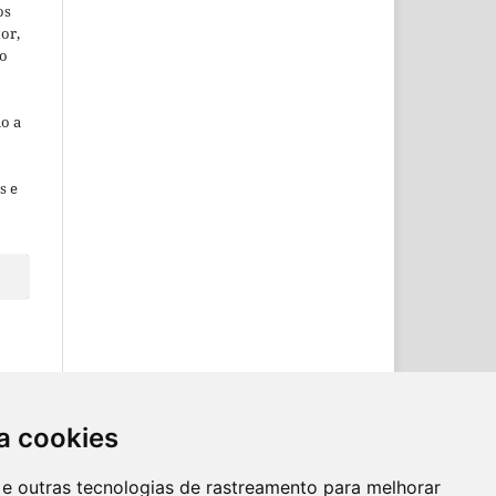
os
or,
ão
o a
s e
a cookies
es e outras tecnologias de rastreamento para melhorar