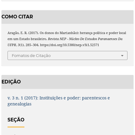
COMO CITAR
Aragão, E. R. (2017). Os donos do Mar(anhão): herança política e poder local
em um Estado brasileiro.
Revista NEP - Núcleo De Estudos Paranaenses Da
UFPR
,
3
(1), 285–304. https://doi.org/10.5380/nep.v3i1.52571
Fomatos de Citação
EDIÇÃO
v. 3 n. 1 (2017): Instituições e poder: parentescos e
genealogias
SEÇÃO