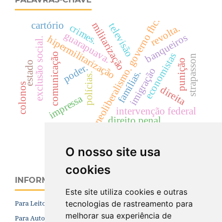
neoliberalismo. governo fhc.
cartório
militarização
televisão
crimes.
revolta.
guarapuava.
banqueiros
hipermilitarização
exclusão social.
economistas
comunicação
strapasson
punição
estado
poder.
imigração
famílias.
polícias.
colonos
direita
impressa
intervenção federal
direito penal
equipe econômica
O nosso site usa
cookies
INFORMAÇÕES
Este site utiliza cookies e outras
tecnologias de rastreamento para
Para Leitores
melhorar sua experiência de
Para Autores