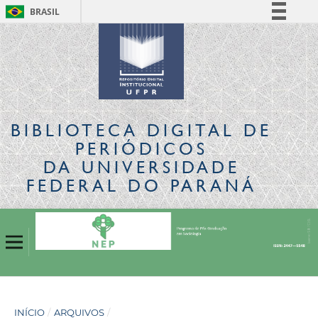
BRASIL
Simplifique!
Comunica BR
Participe
Acesso à informação
Legislação
BIBLIOTECA DIGITAL
DE
Canais
PERIÓDICOS
DA UNIVERSIDADE
FEDERAL DO PARANÁ
INÍCIO
/
ARQUIVOS
/