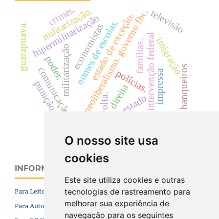
crimes.
militarização.
neoliberalismo. governo fhc.
televisão
estado de exceção.
hipermilitarização
nomes de escolas.
guarapuava.
economistas
intervenção federal
imigração
famílias.
militarização
poder.
banqueiros
comunicação
polícias.
impressa
punição
direita
revolta.
estado
segurança pública
O nosso site usa
cookies
INFORMAÇÕES
Este site utiliza cookies e outras
tecnologias de rastreamento para
Para Leitores
melhorar sua experiência de
Para Autores
navegação para os seguintes