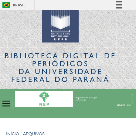
BRASIL
Simplifique!
Comunica BR
Participe
Acesso à informação
Legislação
BIBLIOTECA DIGITAL
DE
Canais
PERIÓDICOS
DA UNIVERSIDADE
FEDERAL DO PARANÁ
INÍCIO
/
ARQUIVOS
/