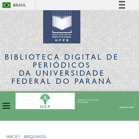
BRASIL
Simplifique!
Comunica BR
Participe
Acesso à informação
Legislação
BIBLIOTECA DIGITAL
DE
Canais
PERIÓDICOS
DA UNIVERSIDADE
FEDERAL DO PARANÁ
INÍCIO
/
ARQUIVOS
/