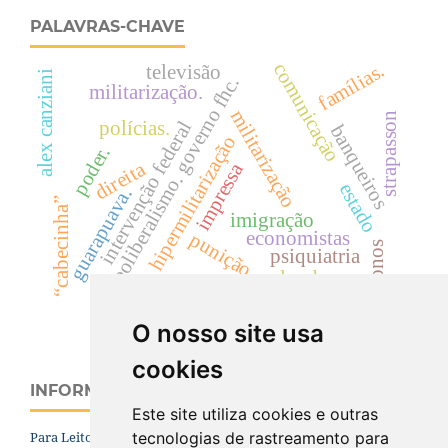
PALAVRAS-CHAVE
comunicação
famílias.
televisão
alex canziani
neoliberalismo. governo fhc.
militarização.
militarização
strapasson
intervenção federal
polícias.
banqueiros
hipermilitarização
poder.
direita
impressa
estado
guarapuava.
“cabecinha”
imigração
economistas
punição
colonos
psiquiatria
colombo
crimes.
O nosso site usa
cookies
INFORMAÇÕES
Este site utiliza cookies e outras
tecnologias de rastreamento para
Para Leitores