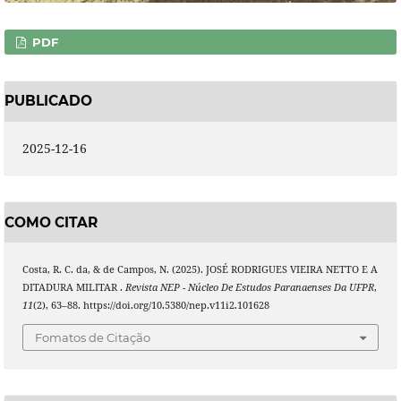
PDF
PUBLICADO
2025-12-16
COMO CITAR
Costa, R. C. da, & de Campos, N. (2025). JOSÉ RODRIGUES VIEIRA NETTO E A
DITADURA MILITAR .
Revista NEP - Núcleo De Estudos Paranaenses Da UFPR
,
11
(2), 63–88. https://doi.org/10.5380/nep.v11i2.101628
Fomatos de Citação