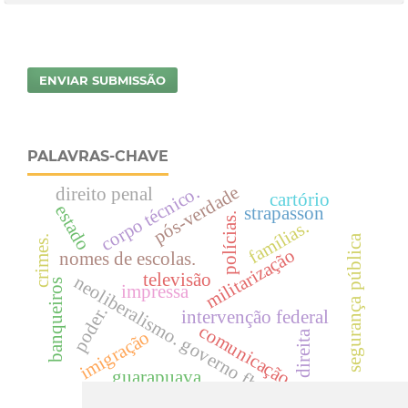
ENVIAR SUBMISSÃO
PALAVRAS-CHAVE
corpo técnico.
pós-verdade
direito penal
cartório
estado
strapasson
polícias.
famílias.
segurança pública
crimes.
militarização
nomes de escolas.
televisão
neoliberalismo. governo fhc.
banqueiros
impressa
poder.
intervenção federal
comunicação
imigração
direita
guarapuava.
punição
economistas