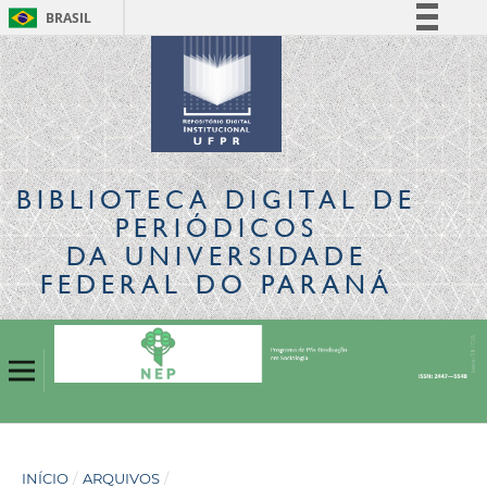
BRASIL
Simplifique!
Comunica BR
Participe
Acesso à informação
Legislação
BIBLIOTECA DIGITAL
DE
Canais
PERIÓDICOS
DA UNIVERSIDADE
FEDERAL DO PARANÁ
INÍCIO
/
ARQUIVOS
/