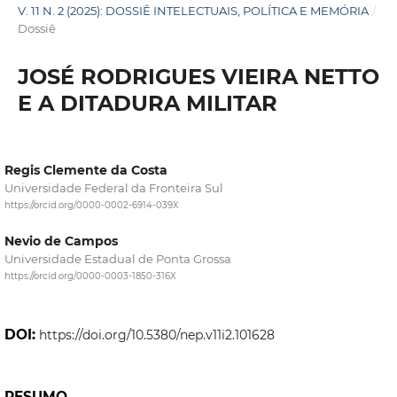
V. 11 N. 2 (2025): DOSSIÊ INTELECTUAIS, POLÍTICA E MEMÓRIA
/
Dossiê
JOSÉ RODRIGUES VIEIRA NETTO
E A DITADURA MILITAR
Regis Clemente da Costa
Universidade Federal da Fronteira Sul
https://orcid.org/0000-0002-6914-039X
Nevio de Campos
Universidade Estadual de Ponta Grossa
https://orcid.org/0000-0003-1850-316X
DOI:
https://doi.org/10.5380/nep.v11i2.101628
RESUMO