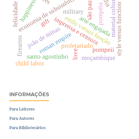
india
economia de subsistência
são paulo
material culture
happiness
felicidade
style versus function
pompéia
military
estilo versus função
arte engajada
imprensa e censura
gift
joão de minas
roman empire
firearms
proletariado
pompeii
love
santo agostinho
moçambique
child labor
INFORMAÇÕES
Para Leitores
Para Autores
Para Bibliotecários