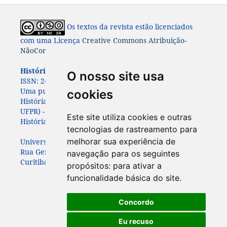
Os textos da revista estão licenciados
com uma Licença
Creative Commons Atribuição-
NãoComercial-CompartilhaIgual 4.0 Internacional
História: Questões & Debates.
ISSN: 0100-6932 e e-
O nosso site usa
ISSN:
2447-8261.
Uma publicação do Programa de Pós-Graduação em
cookies
História da Universidade Federal do Paraná (PPGHIS-
UFPR) - com apoio da
da Associação Paranaense de
Este site utiliza cookies e outras
História (APAH)
tecnologias de rastreamento para
melhorar sua experiência de
Universidade Federal do Paraná
Rua General Carneiro, 460, 7º andar
navegação para os seguintes
Curitiba – Paraná – Brasil - CEP: 80060-150
propósitos:
para ativar a
funcionalidade básica do site
.
Concordo
Eu recuso