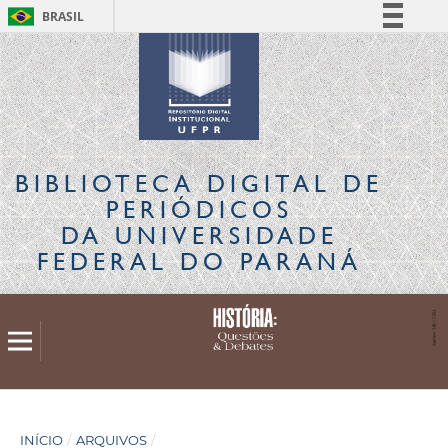
BRASIL
Simplifique!
Comunica BR
Participe
Acesso à informação
Legislação
BIBLIOTECA DIGITAL
DE
Canais
PERIÓDICOS
DA UNIVERSIDADE
FEDERAL DO PARANÁ
INÍCIO
/
ARQUIVOS
/