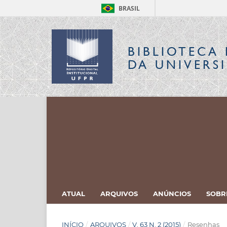
BRASIL
BIBLIOTECA 
DA UNIVERS
ATUAL
ARQUIVOS
ANÚNCIOS
SOB
INÍCIO
/
ARQUIVOS
/
V. 63 N. 2 (2015)
/
Resenhas