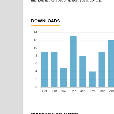
das Letras
. Chapecó: Argos, 2014. 1071 p.
DOWNLOADS