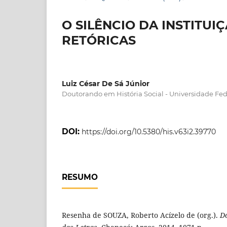
O SILÊNCIO DA INSTITUI
RETÓRICAS
Luiz César De Sá Júnior
Doutorando em História Social - Universidade Fed
DOI:
https://doi.org/10.5380/his.v63i2.39770
RESUMO
Resenha de SOUZA, Roberto Acízelo de (org.).
D