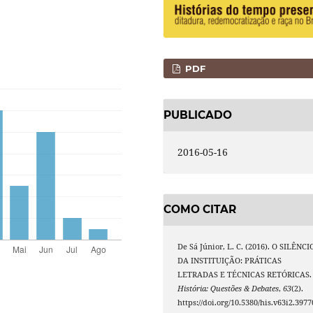
PDF
PUBLICADO
2016-05-16
COMO CITAR
De Sá Júnior, L. C. (2016). O SILÊNCI
DA INSTITUIÇÃO: PRÁTICAS
LETRADAS E TÉCNICAS RETÓRICAS.
História: Questões & Debates
,
63
(2).
https://doi.org/10.5380/his.v63i2.3977