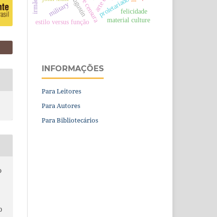
proletariado
irmãos
military
felicidade
material culture
estilo versus função
INFORMAÇÕES
Para Leitores
Para Autores
Para Bibliotecários
O
0