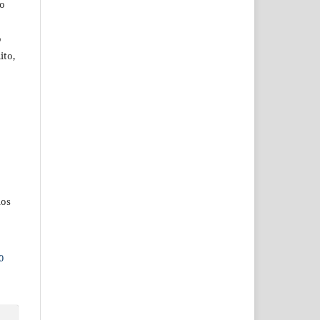
ão
o
ito,
dos
0