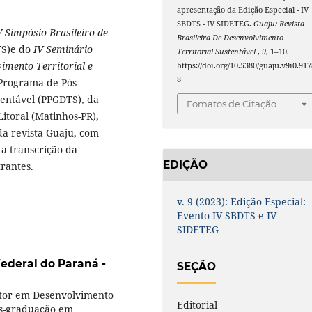
apresentação da Edição Especial - IV
SBDTS - IV SIDETEG.
Guaju: Revista
V Simpósio Brasileiro de
Brasileira De Desenvolvimento
TS)e do
IV Seminário
Territorial Sustentável
,
9
, 1–10.
imento Territorial e
https://doi.org/10.5380/guaju.v9i0.917
8
Programa de Pós-
entável (PPGDTS), da
Fomatos de Citação
itoral (Matinhos-PR),
da revista Guaju, com
 a transcrição da
EDIÇÃO
trantes.
v. 9 (2023): Edição Especial:
Evento IV SBDTS e IV
SIDETEG
ederal do Paraná -
SEÇÃO
tor em Desenvolvimento
Editorial
ós-graduação em