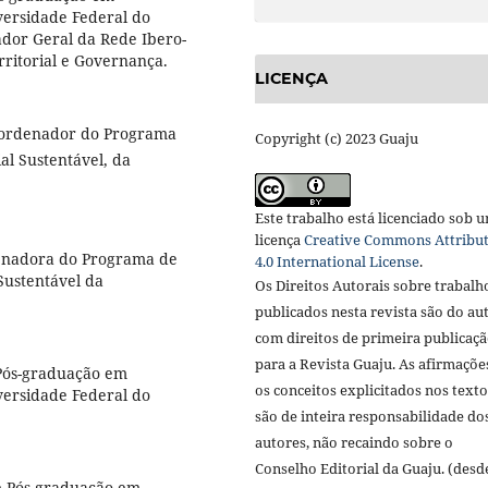
versidade Federal do
ador Geral da Rede Ibero-
ritorial e Governança.
LICENÇA
Coordenador do Programa
Copyright (c) 2023 Guaju
l Sustentável, da
Este trabalho está licenciado sob 
licença
Creative Commons Attribu
denadora do Programa de
4.0 International License
.
Sustentável da
Os Direitos Autorais sobre trabalho
publicados nesta revista são do aut
com direitos de primeira publicaçã
para a Revista Guaju. As afirmações
Pós-graduação em
os conceitos explicitados nos texto
versidade Federal do
são de inteira responsabilidade dos
autores, não recaindo sobre o 
Conselho Editorial da Guaju. (desde
e Pós-graduação em