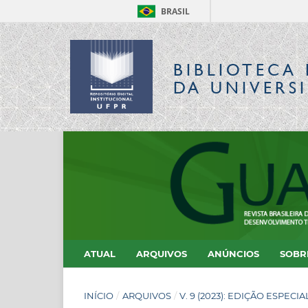
BRASIL
BIBLIOTECA 
DA UNIVERS
ATUAL
ARQUIVOS
ANÚNCIOS
SOB
INÍCIO
/
ARQUIVOS
/
V. 9 (2023): EDIÇÃO ESPECI