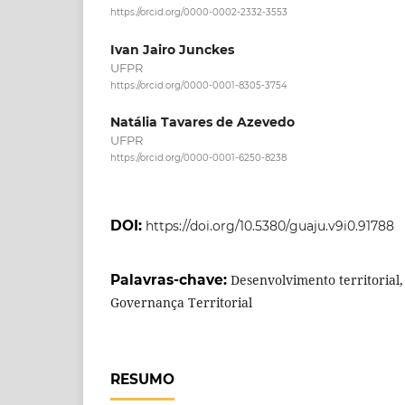
https://orcid.org/0000-0002-2332-3553
Ivan Jairo Junckes
UFPR
https://orcid.org/0000-0001-8305-3754
Natália Tavares de Azevedo
UFPR
https://orcid.org/0000-0001-6250-8238
DOI:
https://doi.org/10.5380/guaju.v9i0.91788
Palavras-chave:
Desenvolvimento territorial,
Governança Territorial
RESUMO