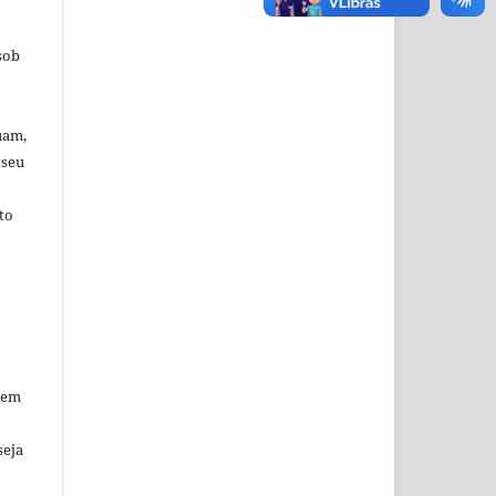
sob
uam,
 seu
to
 em
seja