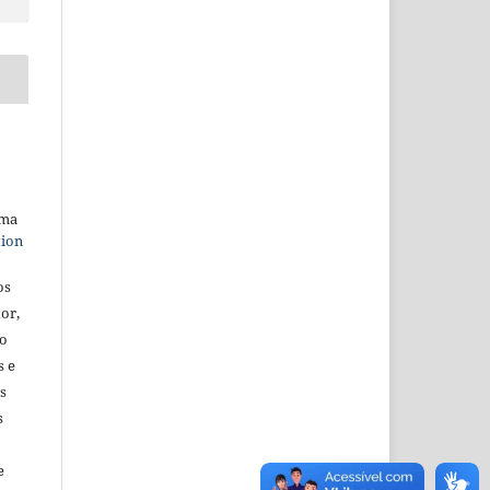
uma
tion
s 
or, 
o 
 e 
s 
 
 