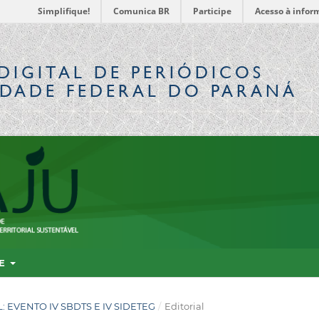
Simplifique!
Comunica BR
Participe
Acesso à infor
DIGITAL
DE PERIÓDICOS
IDADE FEDERAL DO PARANÁ
RE
AL: EVENTO IV SBDTS E IV SIDETEG
/
Editorial