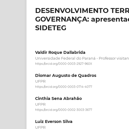
DESENVOLVIMENTO TERR
GOVERNANÇA: apresentação
SIDETEG
Valdir Roque Dallabrida
Universidade Federal do Paraná - Professor visit
https://orcid.org/0000-0003-2927-960X
Diomar Augusto de Quadros
UFPR
https://orcid.org/0000-0003-0714-4077
Cinthia Sena Abrahão
UFPR
https://orcid.org/0000-0002-3003-3677
Luiz Everson Silva
UFPR