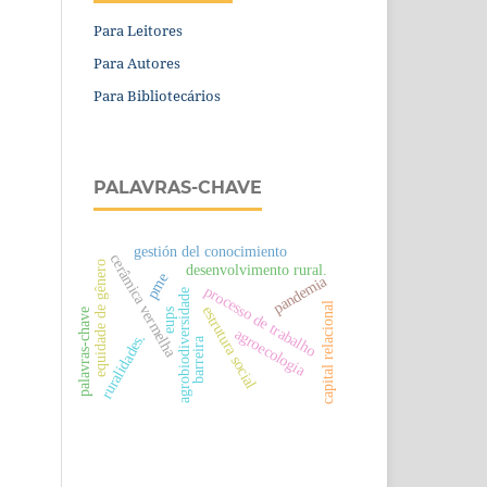
Para Leitores
Para Autores
Para Bibliotecários
PALAVRAS-CHAVE
gestión del conocimiento
cerâmica vermelha
equidade de gênero
desenvolvimento rural.
pme
pandemia
processo de trabalho
agrobiodiversidade
capital relacional
estrutura social
palavras-chave
eups
agroecologia
ruralidades.
barreira