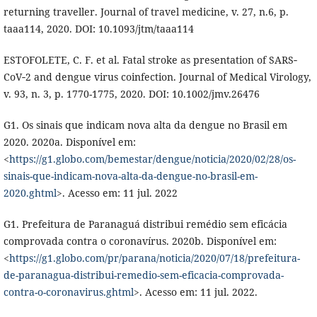
returning traveller. Journal of travel medicine, v. 27, n.6, p.
taaa114, 2020. DOI: 10.1093/jtm/taaa114
ESTOFOLETE, C. F. et al. Fatal stroke as presentation of SARS‐
CoV‐2 and dengue virus coinfection. Journal of Medical Virology,
v. 93, n. 3, p. 1770-1775, 2020. DOI: 10.1002/jmv.26476
G1. Os sinais que indicam nova alta da dengue no Brasil em
2020. 2020a. Disponível em:
<
https://g1.globo.com/bemestar/dengue/noticia/2020/02/28/os-
sinais-que-indicam-nova-alta-da-dengue-no-brasil-em-
2020.ghtml
>. Acesso em: 11 jul. 2022
G1. Prefeitura de Paranaguá distribui remédio sem eficácia
comprovada contra o coronavírus. 2020b. Disponível em:
<
https://g1.globo.com/pr/parana/noticia/2020/07/18/prefeitura-
de-paranagua-distribui-remedio-sem-eficacia-comprovada-
contra-o-coronavirus.ghtml
>. Acesso em: 11 jul. 2022.