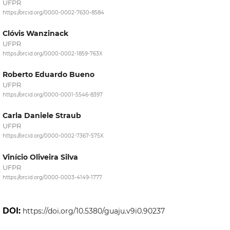
UFPR
https://orcid.org/0000-0002-7630-8584
Clóvis Wanzinack
UFPR
https://orcid.org/0000-0002-1859-763X
Roberto Eduardo Bueno
UFPR
https://orcid.org/0000-0001-5546-8397
Carla Daniele Straub
UFPR
https://orcid.org/0000-0002-7367-575X
Vinício Oliveira Silva
UFPR
https://orcid.org/0000-0003-4149-1777
DOI:
https://doi.org/10.5380/guaju.v9i0.90237