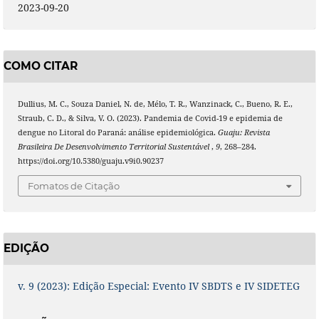
2023-09-20
COMO CITAR
Dullius, M. C., Souza Daniel, N. de, Mélo, T. R., Wanzinack, C., Bueno, R. E.,
Straub, C. D., & Silva, V. O. (2023). Pandemia de Covid-19 e epidemia de
dengue no Litoral do Paraná: análise epidemiológica.
Guaju: Revista
Brasileira De Desenvolvimento Territorial Sustentável
,
9
, 268–284.
https://doi.org/10.5380/guaju.v9i0.90237
Fomatos de Citação
EDIÇÃO
v. 9 (2023): Edição Especial: Evento IV SBDTS e IV SIDETEG