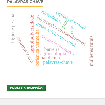
PALAVRAS-CHAVE
ruralidades.
capital relacional
higiene pessoal
implicações socioambientais
agrobiodiversidade
pme
desenvolvimento rural.
eups
cerâmica vermelha
atividade inovativa
estrutura social
mulheres rurais
barreira
agroecologia
pandemia
palavras-chave
ENVIAR SUBMISSÃO