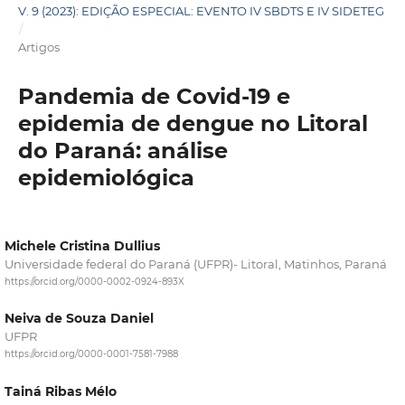
V. 9 (2023): EDIÇÃO ESPECIAL: EVENTO IV SBDTS E IV SIDETEG
/
Artigos
Pandemia de Covid-19 e
epidemia de dengue no Litoral
do Paraná: análise
epidemiológica
Michele Cristina Dullius
Universidade federal do Paraná (UFPR)- Litoral, Matinhos, Paraná
https://orcid.org/0000-0002-0924-893X
Neiva de Souza Daniel
UFPR
https://orcid.org/0000-0001-7581-7988
Tainá Ribas Mélo