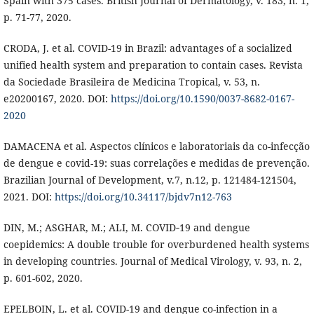
Spain with 375 cases. British Journal of Dermatology, v. 183, n. 1,
p. 71-77, 2020.
CRODA, J. et al. COVID-19 in Brazil: advantages of a socialized
unified health system and preparation to contain cases. Revista
da Sociedade Brasileira de Medicina Tropical, v. 53, n.
e20200167, 2020. DOI:
https://doi.org/10.1590/0037-8682-0167-
2020
DAMACENA et al. Aspectos clínicos e laboratoriais da co-infecção
de dengue e covid-19: suas correlações e medidas de prevenção.
Brazilian Journal of Development, v.7, n.12, p. 121484-121504,
2021. DOI:
https://doi.org/10.34117/bjdv7n12-763
DIN, M.; ASGHAR, M.; ALI, M. COVID‐19 and dengue
coepidemics: A double trouble for overburdened health systems
in developing countries. Journal of Medical Virology, v. 93, n. 2,
p. 601-602, 2020.
EPELBOIN, L. et al. COVID-19 and dengue co-infection in a