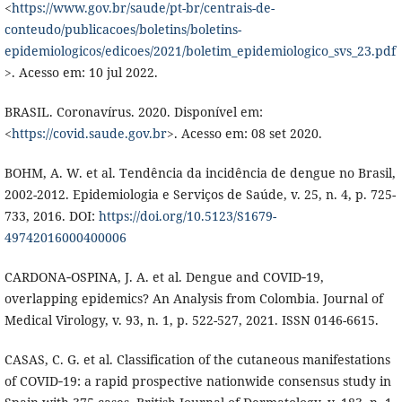
<
https://www.gov.br/saude/pt-br/centrais-de-
conteudo/publicacoes/boletins/boletins-
epidemiologicos/edicoes/2021/boletim_epidemiologico_svs_23.pdf
>. Acesso em: 10 jul 2022.
BRASIL. Coronavírus. 2020. Disponível em:
<
https://covid.saude.gov.br
>. Acesso em: 08 set 2020.
BOHM, A. W. et al. Tendência da incidência de dengue no Brasil,
2002-2012. Epidemiologia e Serviços de Saúde, v. 25, n. 4, p. 725-
733, 2016. DOI:
https://doi.org/10.5123/S1679-
49742016000400006
CARDONA‐OSPINA, J. A. et al. Dengue and COVID‐19,
overlapping epidemics? An Analysis from Colombia. Journal of
Medical Virology, v. 93, n. 1, p. 522-527, 2021. ISSN 0146-6615.
CASAS, C. G. et al. Classification of the cutaneous manifestations
of COVID‐19: a rapid prospective nationwide consensus study in