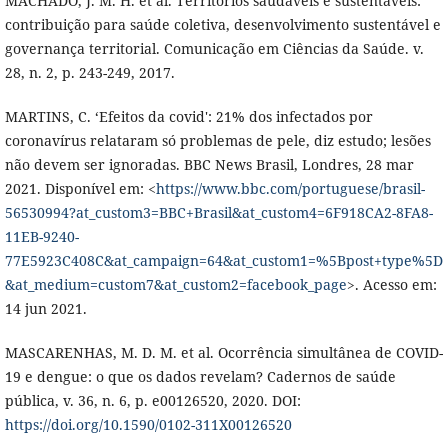
MACHADO, J. M. H. et al. Territórios saudáveis e sustentáveis:
contribuição para saúde coletiva, desenvolvimento sustentável e
governança territorial. Comunicação em Ciências da Saúde. v.
28, n. 2, p. 243-249, 2017.
MARTINS, C. ‘Efeitos da covid': 21% dos infectados por
coronavírus relataram só problemas de pele, diz estudo; lesões
não devem ser ignoradas. BBC News Brasil, Londres, 28 mar
2021. Disponível em: <
https://www.bbc.com/portuguese/brasil-
56530994?at_custom3=BBC+Brasil&at_custom4=6F918CA2-8FA8-
11EB-9240-
77E5923C408C&at_campaign=64&at_custom1=%5Bpost+type%5D
&at_medium=custom7&at_custom2=facebook_page
>. Acesso em:
14 jun 2021.
MASCARENHAS, M. D. M. et al. Ocorrência simultânea de COVID-
19 e dengue: o que os dados revelam? Cadernos de saúde
pública, v. 36, n. 6, p. e00126520, 2020. DOI:
https://doi.org/10.1590/0102-311X00126520