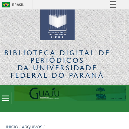
BRASIL
Simplifique!
Comunica BR
Participe
Acesso à informação
Legislação
BIBLIOTECA DIGITAL
DE
Canais
PERIÓDICOS
DA UNIVERSIDADE
FEDERAL DO PARANÁ
INÍCIO
/
ARQUIVOS
/