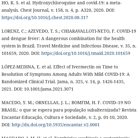
HO, K. S. et al. Hydroxychloroquine and covid-19: a meta-
analysis. Chest Journal, v. 158, n. 4, p. A320, 2020. DOI:
https://doi.org/10.1016/j.chest.2020.08.317
LORENZ, C.; AZEVEDO, T. S.; CHIARAVALLOTI-NETO, F. COVID-19
and dengue fever: A dangerous combination for the health
system in Brazil. Travel Medicine and Infectious Disease, v. 35, n.
101659, 2020. DOI:
https://doi.org/10.1016/j.tmaid.2020.101659
LÓPEZ-MEDINA, E. et al. Effect of Ivermectin on Time to
Resolution of Symptoms Among Adults With Mild COVID-19: A
Randomized Clinical Trial. Jama, n. 325, v. 14, p. 1426-1435,
2021. DOI: 10.1001/jama.2021.3071
MACEDO, Y. M.; ORNELLAS, J. L.; BOMFIM, H. F. COVID–19 NO
BRASIL: o que se espera para população subalternizada? Revista
Encantar-Educação, Cultura e Sociedade, v. 2, p. 01-10, 2020.
DOI:
http://dx.doi.org/10.5935/encantar.v2.0001