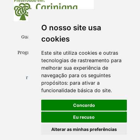
O nosso site usa
Guaju – Revista Brasileira de Desenvolvimento
cookies
Territorial Sustentável
Programa de Pós-Graduação em Desenvolvimento
Este site utiliza cookies e outras
Territorial Sustentável (PPGDTS/UFPR)
tecnologias de rastreamento para
melhorar sua experiência de
Matinhos – Paraná
navegação para os seguintes
revistaguaju@gmail.com
ISSN 2447-4096
propósitos:
para ativar a
funcionalidade básica do site
.
Concordo
Eu recuso
Alterar as minhas preferências