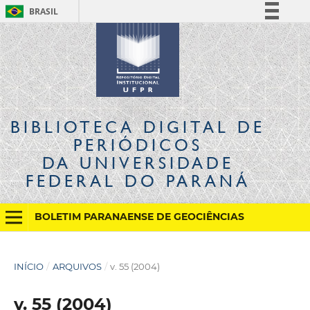
BRASIL
Simplifique!
Comunica BR
Participe
Acesso à informação
Legislação
BIBLIOTECA DIGITAL
DE
Canais
PERIÓDICOS
DA UNIVERSIDADE
FEDERAL DO PARANÁ
BOLETIM PARANAENSE DE GEOCIÊNCIAS
INÍCIO
/
ARQUIVOS
/
v. 55 (2004)
v. 55 (2004)