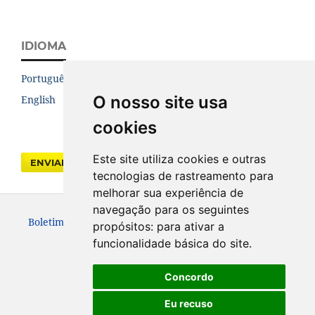
IDIOMA
Português (Brasil)
O nosso site usa
English
cookies
Este site utiliza cookies e outras
ENVIAR SUBMISSÃO
tecnologias de rastreamento para
melhorar sua experiência de
navegação para os seguintes
Boletim Paranaense de Geociências. ISSN: 0067-964X
propósitos:
para ativar a
funcionalidade básica do site
.
Concordo
Eu recuso