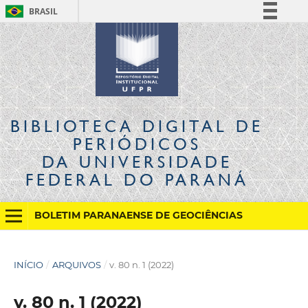
BRASIL
Simplifique!
Comunica BR
Participe
Acesso à informação
Legislação
BIBLIOTECA DIGITAL
DE
Canais
PERIÓDICOS
DA UNIVERSIDADE
FEDERAL DO PARANÁ
BOLETIM PARANAENSE DE GEOCIÊNCIAS
INÍCIO
/
ARQUIVOS
/
v. 80 n. 1 (2022)
v. 80 n. 1 (2022)