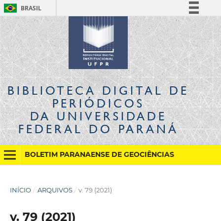
BRASIL
Simplifique!
Comunica BR
Participe
Acesso à informação
Legislação
BIBLIOTECA DIGITAL
DE
Canais
PERIÓDICOS
DA UNIVERSIDADE
FEDERAL DO PARANÁ
BOLETIM PARANAENSE DE GEOCIÊNCIAS
INÍCIO
/
ARQUIVOS
/
v. 79 (2021)
v. 79 (2021)