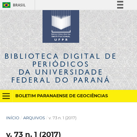
BRASIL
Simplifique!
Comunica BR
Participe
Acesso à informação
Legislação
BIBLIOTECA DIGITAL
DE
Canais
PERIÓDICOS
DA UNIVERSIDADE
FEDERAL DO PARANÁ
BOLETIM PARANAENSE DE GEOCIÊNCIAS
INÍCIO
/
ARQUIVOS
/
v. 73 n. 1 (2017)
v. 73 n. 1 (2017)