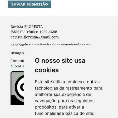
ENVIAR SUBMISSÃO
Revista FLORESTA
ISSN Eletrônico 1982-4688
revista.floresta@gmail.com
Facebook: www.facebook.com/revistafloresta
Instagran: revista_floresta
O nosso site usa
Conteúdos do periódico licenciados sob uma
CC BY-
NC-SA 4.0
cookies
Este site utiliza cookies e outras
tecnologias de rastreamento para
melhorar sua experiência de
navegação para os seguintes
propósitos:
para ativar a
funcionalidade básica do site
.