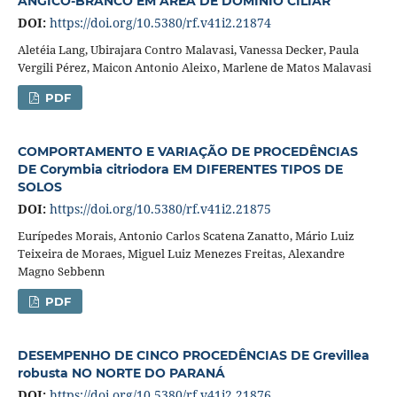
ANGICO-BRANCO EM ÁREA DE DOMÍNIO CILIAR
DOI:
https://doi.org/10.5380/rf.v41i2.21874
Aletéia Lang, Ubirajara Contro Malavasi, Vanessa Decker, Paula
Vergili Pérez, Maicon Antonio Aleixo, Marlene de Matos Malavasi
PDF
COMPORTAMENTO E VARIAÇÃO DE PROCEDÊNCIAS
DE Corymbia citriodora EM DIFERENTES TIPOS DE
SOLOS
DOI:
https://doi.org/10.5380/rf.v41i2.21875
Eurípedes Morais, Antonio Carlos Scatena Zanatto, Mário Luiz
Teixeira de Moraes, Miguel Luiz Menezes Freitas, Alexandre
Magno Sebbenn
PDF
DESEMPENHO DE CINCO PROCEDÊNCIAS DE Grevillea
robusta NO NORTE DO PARANÁ
DOI:
https://doi.org/10.5380/rf.v41i2.21876