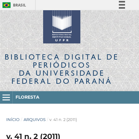
BRASIL
Simplifique!
Comunica BR
Participe
Acesso à informação
Legislação
BIBLIOTECA DIGITAL
DE
Canais
PERIÓDICOS
DA UNIVERSIDADE
FEDERAL DO PARANÁ
FLORESTA
INÍCIO
/
ARQUIVOS
/
v. 41 n. 2 (2011)
v. 41 n. 2 (2011)