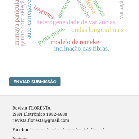
amarelinho
murraya paniculata
anestesia
auto-carregáveis
ganho com seleção
fragstats
heterogeneidade de variâncias.
pinta-preta.
ondas longitudinais
modelo de reineke
inclinação das fibras.
ENVIAR SUBMISSÃO
Revista FLORESTA
ISSN Eletrônico 1982-4688
revista.floresta@gmail.com
Facebook: www.facebook.com/revistafloresta
Instagran: revista_floresta