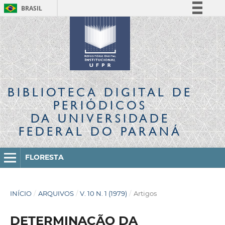
BRASIL
Simplifique!
Comunica BR
Participe
Acesso à informação
Legislação
BIBLIOTECA DIGITAL
DE
Canais
PERIÓDICOS
DA UNIVERSIDADE
FEDERAL DO PARANÁ
FLORESTA
INÍCIO
/
ARQUIVOS
/
V. 10 N. 1 (1979)
/
Artigos
DETERMINAÇÃO DA