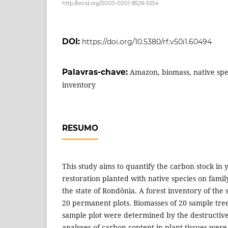
http://orcid.org/0000-0001-8529-5554
DOI:
https://doi.org/10.5380/rf.v50i1.60494
Palavras-chave:
Amazon, biomass, native spec
inventory
RESUMO
This study aims to quantify the carbon stock in 
restoration planted with native species on famil
the state of Rondônia. A forest inventory of the 
20 permanent plots. Biomasses of 20 sample tre
sample plot were determined by the destructiv
analyses of carbon content in plant tissues we