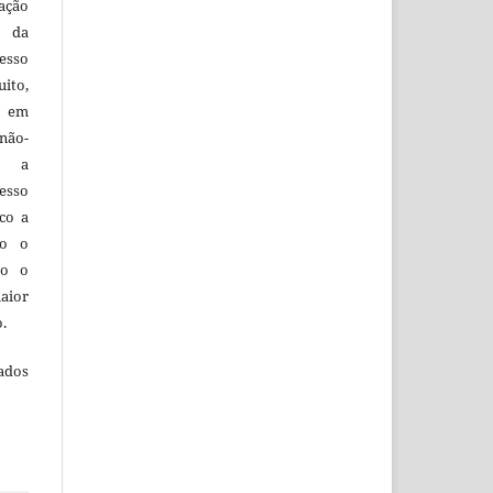
ação
e da
esso
uito,
, em
não-
do a
esso
co a
do o
to o
aior
o.
ados