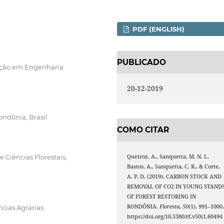
PDF (ENGLISH)
PUBLICADO
ação em Engenharia
20-12-2019
ondônia, Brasil
COMO CITAR
Queiroz, A., Sanquetta, M. N. I.,
Ciências Florestais,
Bastos, A., Sanquetta, C. R., & Corte,
A. P. D. (2019). CARBON STOCK AND
REMOVAL OF CO2 IN YOUNG STAND
OF FOREST RESTORING IN
RONDÔNIA.
Floresta
,
50
(1), 991–1000
ncias Agrárias
https://doi.org/10.5380/rf.v50i1.60494