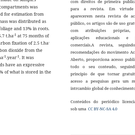
com direitos de primeira public
y compartments was
para a revista. Em virtud
d for estimation from
aparecerem nesta revista de ac
mass was distributed as
público, os artigos são de uso grat
foliage and 13% in roots.
com atribuições próprias
-1
.7 t.ha
at 75 months of
aplicações educacionais e 
-
bon fixation of 2.5 t.ha
comerciais.A revista, seguin
rbon dioxide from the
recomendações do movimento Ac
-1
-1
ha
.year
. It was
Aberto, proporciona acesso publi
nds have an expressive
todo o seu conteudo, seguin
% of what is stored in the
principio de que tornar gratui
acesso a pesquisas gera um m
intrcambio global de conheciment
Conteúdos do periódico licenci
sob uma
CC BY-NC-SA 4.0