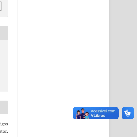
igos
utor,