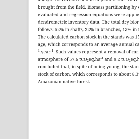
brought from the field. Biomass partitioning b
evaluated and regression equations were applie
dendrometric inventory data. The total dry bio
follows: 52% in shafts, 22% in branches, 13% in 
The calculated carbon stock in the stands was 15
age, which corresponds to an average annual car
1
-1
.year
. Such values represent a removal of ca
-1
atmosphere of 57.6 tCO
eq.ha
and 9.2 tCO
eq.
2
2
concluded that, in spite of being young, the sta
stock of carbon, which corresponds to about 8.3
Amazonian native forest.