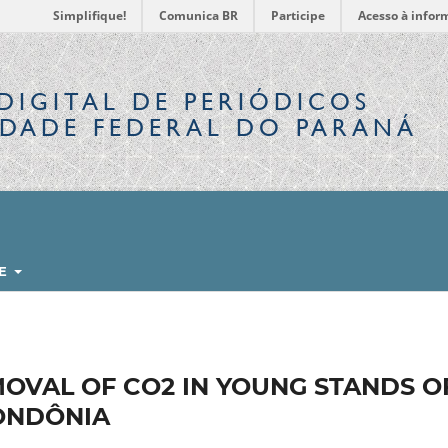
Simplifique!
Comunica BR
Participe
Acesso à infor
DIGITAL
DE PERIÓDICOS
IDADE FEDERAL DO PARANÁ
RE
OVAL OF CO2 IN YOUNG STANDS O
RONDÔNIA