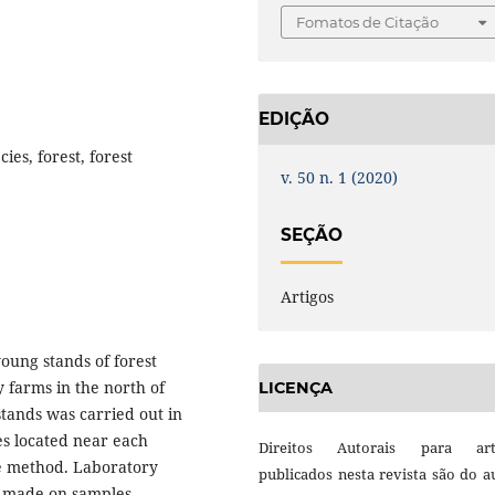
Fomatos de Citação
EDIÇÃO
ies, forest, forest
v. 50 n. 1 (2020)
SEÇÃO
Artigos
young stands of forest
y farms in the north of
LICENÇA
stands was carried out in
es located near each
Direitos Autorais para art
e method. Laboratory
publicados nesta revista são do a
re made on samples