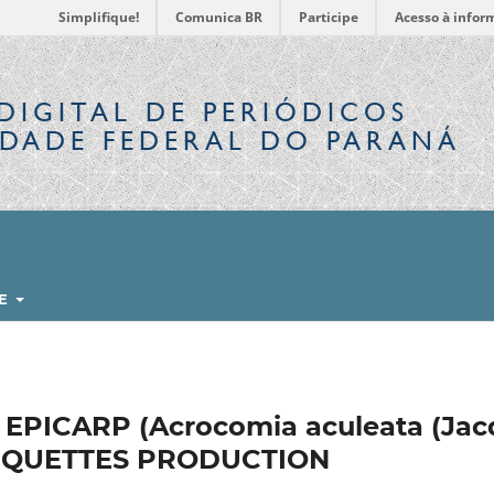
Simplifique!
Comunica BR
Participe
Acesso à infor
DIGITAL
DE PERIÓDICOS
IDADE FEDERAL DO PARANÁ
RE
PICARP (Acrocomia aculeata (Jacq
BRIQUETTES PRODUCTION