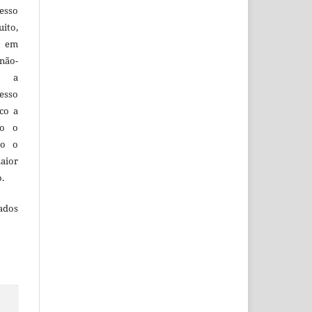
esso
uito,
, em
não-
do a
esso
co a
do o
to o
aior
o.
ados