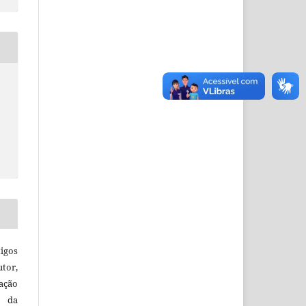
igos
utor,
ação
e da