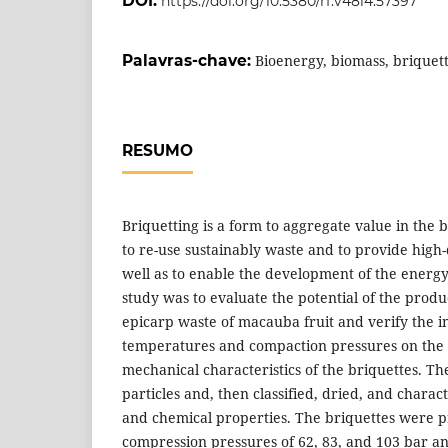
DOI:
https://doi.org/10.5380/rf.v48i4.57397
Palavras-chave:
Bioenergy, biomass, briquet
RESUMO
Briquetting is a form to aggregate value in the 
to re-use sustainably waste and to provide high-q
well as to enable the development of the energy
study was to evaluate the potential of the produ
epicarp waste of macauba fruit and verify the in
temperatures and compaction pressures on the 
mechanical characteristics of the briquettes. T
particles and, then classified, dried, and charact
and chemical properties. The briquettes were 
compression pressures of 62, 83, and 103 bar a