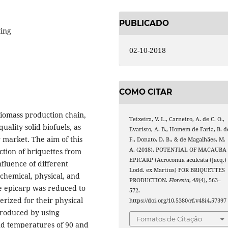
PUBLICADO
ting
02-10-2018
COMO CITAR
biomass production chain,
Teixeira, V. L., Carneiro, A. de C. O.,
uality solid biofuels, as
Evaristo, A. B., Homem de Faria, B. d
 market. The aim of this
F., Donato, D. B., & de Magalhães, M.
A. (2018). POTENTIAL OF MACAUBA
ction of briquettes from
EPICARP (Acrocomia aculeata (Jacq.)
fluence of different
Lodd. ex Martius) FOR BRIQUETTES
chemical, physical, and
PRODUCTION.
Floresta
,
48
(4), 563–
he epicarp was reduced to
572.
erized for their physical
https://doi.org/10.5380/rf.v48i4.57397
produced by using
Fomatos de Citação
nd temperatures of 90 and