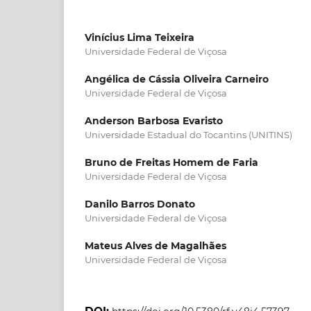
Vinícius Lima Teixeira
Universidade Federal de Viçosa
Angélica de Cássia Oliveira Carneiro
Universidade Federal de Viçosa
Anderson Barbosa Evaristo
Universidade Estadual do Tocantins (UNITINS)
Bruno de Freitas Homem de Faria
Universidade Federal de Viçosa
Danilo Barros Donato
Universidade Federal de Viçosa
Mateus Alves de Magalhães
Universidade Federal de Viçosa