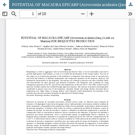
POTENTIAL OF MACAUBA EPICARP (Acrocomia aculeata (Jacq.) Lodd. ex Martius) FOR BRIQUETTES PRODUCTION