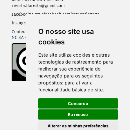
revista.floresta@gmail.com
Facebook: www.facebook.com/revistafloresta
Instagran: revista_floresta
O nosso site usa
Conteúdos do periódico licenciados sob uma
CC BY-
NC-SA 4.0
cookies
Este site utiliza cookies e outras
tecnologias de rastreamento para
melhorar sua experiência de
navegação para os seguintes
propósitos:
para ativar a
funcionalidade básica do site
.
Concordo
Eu recuso
Alterar as minhas preferências