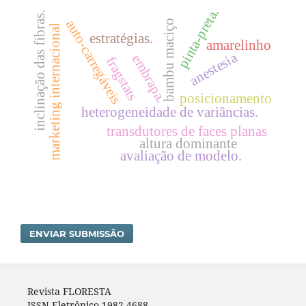
pinta-preta.
inclinação das fibras.
auto-carregáveis
bambu maciço
marketing internacional
estratégias.
amarelinho
anestesia
embrapa.
fragstats
posicionamento
heterogeneidade de variâncias.
transdutores de faces planas
altura dominante
avaliação de modelo.
ENVIAR SUBMISSÃO
Revista FLORESTA
ISSN Eletrônico 1982-4688