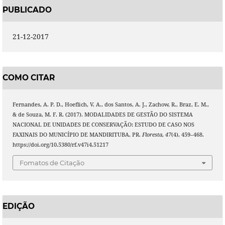
PUBLICADO
21-12-2017
COMO CITAR
Fernandes, A. P. D., Hoeflich, V. A., dos Santos, A. J., Zachow, R., Braz, E. M.,
& de Souza, M. F. R. (2017). MODALIDADES DE GESTÃO DO SISTEMA
NACIONAL DE UNIDADES DE CONSERVAÇÃO: ESTUDO DE CASO NOS
FAXINAIS DO MUNICÍPIO DE MANDIRITUBA, PR.
Floresta
,
47
(4), 459–468.
https://doi.org/10.5380/rf.v47i4.51217
Fomatos de Citação
EDIÇÃO