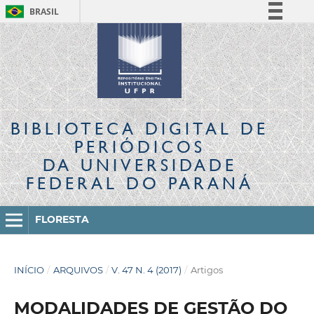
BRASIL
Simplifique!
Comunica BR
Participe
Acesso à informação
Legislação
BIBLIOTECA DIGITAL
DE
Canais
PERIÓDICOS
DA UNIVERSIDADE
FEDERAL DO PARANÁ
FLORESTA
INÍCIO
/
ARQUIVOS
/
V. 47 N. 4 (2017)
/
Artigos
MODALIDADES DE GESTÃO DO