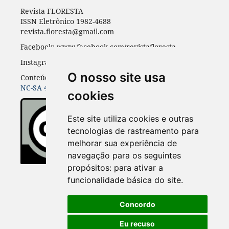
Revista FLORESTA
ISSN Eletrônico 1982-4688
revista.floresta@gmail.com
Facebook: www.facebook.com/revistafloresta
Instagran: revista_floresta
O nosso site usa
Conteúdos do periódico licenciados sob uma
CC BY-
NC-SA 4.0
cookies
Este site utiliza cookies e outras
tecnologias de rastreamento para
melhorar sua experiência de
navegação para os seguintes
propósitos:
para ativar a
funcionalidade básica do site
.
Concordo
Eu recuso