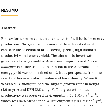
RESUMO
Abstract
Energy forests emerge as an alternative to fossil fuels for energy
production. The good performance of these forests should
consider the selection of fast-growing species, high biomass
productivity and energy yield. The aim was to investigate
growth and energy yield of
Acacia auriculiformis
and
Acacia
mangium
in a short-rotation plantation in the Amazonas. The
energy yield was determined on 12 trees per species, from the
results of biomass, calorific value and basic density. When 9
years-old,
A. mangium
had the highest growth rates in height
-1
-1
(1.9 m yr
) and DBH (2.5 cm yr
). The greatest biomass
-1
-1
productivity was observed in
A. mangium
(33.4 Mg ha
yr
),
-1
-1
which was 84% higher than
A. auriculiformis
(18.1 Mg ha
yr
).
-3
-1