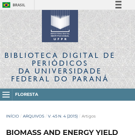
BRASIL
Simplifique!
Comunica BR
Participe
Acesso à informação
Legislação
BIBLIOTECA DIGITAL
DE
Canais
PERIÓDICOS
DA UNIVERSIDADE
FEDERAL DO PARANÁ
FLORESTA
INÍCIO
/
ARQUIVOS
/
V. 45 N. 4 (2015)
/
Artigos
BIOMASS AND ENERGY YIELD