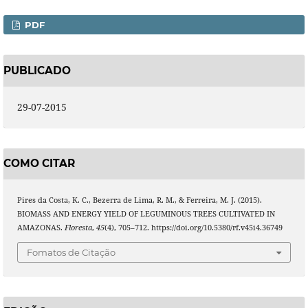
PDF
PUBLICADO
29-07-2015
COMO CITAR
Pires da Costa, K. C., Bezerra de Lima, R. M., & Ferreira, M. J. (2015).
BIOMASS AND ENERGY YIELD OF LEGUMINOUS TREES CULTIVATED IN
AMAZONAS.
Floresta
,
45
(4), 705–712. https://doi.org/10.5380/rf.v45i4.36749
Fomatos de Citação