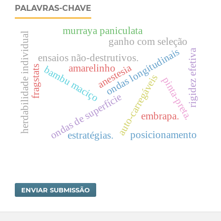
PALAVRAS-CHAVE
murraya paniculata
herdabilidade individual
ganho com seleção
ondas longitudinais
rigidez efetiva
ensaios não-destrutivos.
anestesia
amarelinho
fragstats
bambu maciço
auto-carregáveis
pinta-preta.
ondas de superfície
embrapa.
posicionamento
estratégias.
ENVIAR SUBMISSÃO