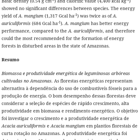
Basic density (0.54 g cm
) and calorific value (4,400 kcal kg
)
showed no significant differences between species. The energy
-1
yield of
A. mangium
(1,317 Gcal ha
) was twice as of
A.
-1
auriculiformis
(684 Gcal ha
).
A. mangium
has better energy
performance, compared to the
A. auriculiformis
, and therefore
could the most recommended for the formation of energy
forests in disturbed areas in the state of Amazonas.
Resumo
Biomassa e produtividade energética de leguminosas arbóreas
cultivadas no Amazonas.
As florestas energéticas representam
alternativa à dependência do uso de combustíveis fósseis para a
produção de energia. O bom desempenho dessas florestas deve
considerar a seleção de espécies de rápido crescimento, alta
produtividade em biomassa e rendimento energético. O objetivo
foi investigar o crescimento e a produtividade energética de
Acacia auriculiformis
e
Acacia mangium
em plantios florestais de
curta rotação no Amazonas. A produtividade energética foi