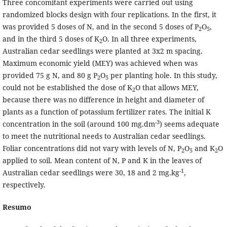
Three concomitant experiments were carried out using
randomized blocks design with four replications. In the first, it
was provided 5 doses of N, and in the second 5 doses of P
O
,
2
5
and in the third 5 doses of K
O. In all three experiments,
2
Australian cedar seedlings were planted at 3x2 m spacing.
Maximum economic yield (MEY) was achieved when was
provided 75 g N, and 80 g P
O
per planting hole. In this study,
2
5
could not be established the dose of K
O that allows MEY,
2
because there was no difference in height and diameter of
plants as a function of potassium fertilizer rates. The initial K
-3
concentration in the soil (around 100 mg.dm
) seems adequate
to meet the nutritional needs to Australian cedar seedlings.
Foliar concentrations did not vary with levels of N, P
O
and K
O
2
5
2
applied to soil. Mean content of N, P and K in the leaves of
-1
Australian cedar seedlings were 30, 18 and 2 mg.kg
,
respectively.
Resumo