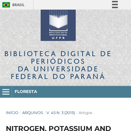
BRASIL
Simplifique!
Comunica BR
Participe
Acesso à informação
Legislação
BIBLIOTECA DIGITAL
DE
Canais
PERIÓDICOS
DA UNIVERSIDADE
FEDERAL DO PARANÁ
FLORESTA
INÍCIO
/
ARQUIVOS
/
V. 45 N. 3 (2015)
/
Artigos
NITROGEN, POTASSIUM AND