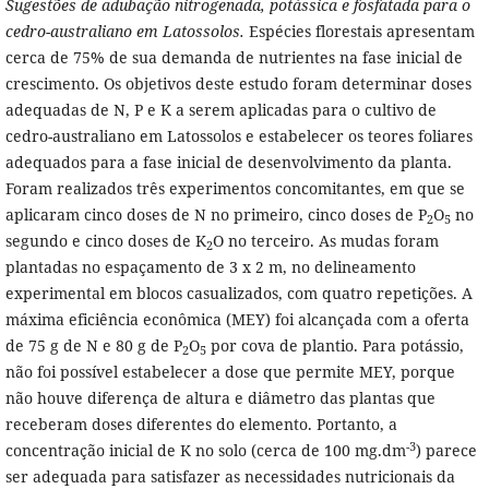
Sugestões de adubação nitrogenada, potássica e fosfatada para o
cedro-australiano em Latossolos.
Espécies florestais apresentam
cerca de 75% de sua demanda de nutrientes na fase inicial de
crescimento. Os objetivos deste estudo foram determinar doses
adequadas de N, P e K a serem aplicadas para o cultivo de
cedro-australiano em Latossolos e estabelecer os teores foliares
adequados para a fase inicial de desenvolvimento da planta.
Foram realizados três experimentos concomitantes, em que se
aplicaram cinco doses de N no primeiro, cinco doses de P
O
no
2
5
segundo e cinco doses de K
O no terceiro. As mudas foram
2
plantadas no espaçamento de 3 x 2 m, no delineamento
experimental em blocos casualizados, com quatro repetições. A
máxima eficiência econômica (MEY) foi alcançada com a oferta
de 75 g de N e 80 g de P
O
por cova de plantio. Para potássio,
2
5
não foi possível estabelecer a dose que permite MEY, porque
não houve diferença de altura e diâmetro das plantas que
receberam doses diferentes do elemento. Portanto, a
-3
concentração inicial de K no solo (cerca de 100 mg.dm
) parece
ser adequada para satisfazer as necessidades nutricionais da