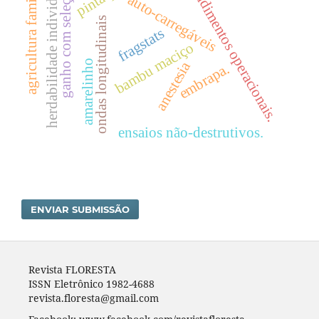
agricultura familiar
herdabilidade individual
rendimentos operacionais.
ganho com seleção
auto-carregáveis
ondas longitudinais
fragstats
bambu maciço
amarelinho
anestesia
embrapa.
ensaios não-destrutivos.
ENVIAR SUBMISSÃO
Revista FLORESTA
ISSN Eletrônico 1982-4688
revista.floresta@gmail.com