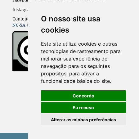
Facebook: www.facebook.com/revistafloresta
Instagran: revista_floresta
O nosso site usa
Conteúdos do periódico licenciados sob uma
CC BY-
NC-SA 4.0
cookies
Este site utiliza cookies e outras
tecnologias de rastreamento para
melhorar sua experiência de
navegação para os seguintes
propósitos:
para ativar a
funcionalidade básica do site
.
Concordo
Eu recuso
Alterar as minhas preferências