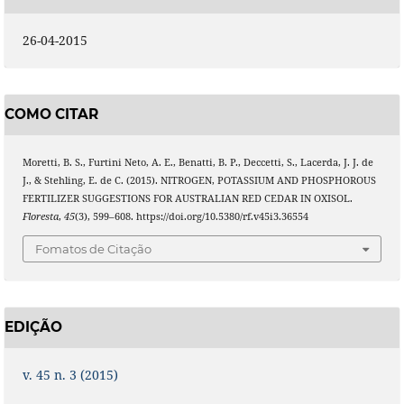
26-04-2015
COMO CITAR
Moretti, B. S., Furtini Neto, A. E., Benatti, B. P., Deccetti, S., Lacerda, J. J. de
J., & Stehling, E. de C. (2015). NITROGEN, POTASSIUM AND PHOSPHOROUS
FERTILIZER SUGGESTIONS FOR AUSTRALIAN RED CEDAR IN OXISOL.
Floresta
,
45
(3), 599–608. https://doi.org/10.5380/rf.v45i3.36554
Fomatos de Citação
EDIÇÃO
v. 45 n. 3 (2015)