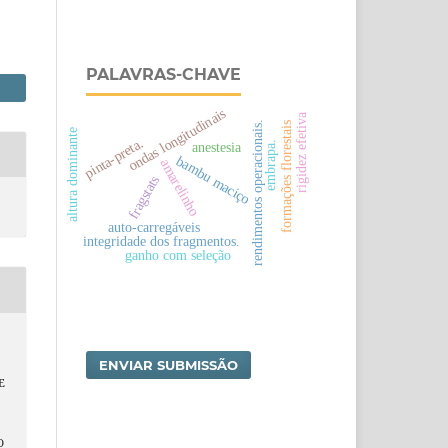
PALAVRAS-CHAVE
ondas longitudinais
rigidez efetiva
rendimentos operacionais.
formações florestais
altura dominante
pinta-preta.
anestesia
embrapa.
bambu maciço
amarelinho
fragstats
auto-carregáveis
integridade dos fragmentos.
ganho com seleção
ENVIAR SUBMISSÃO
E
O