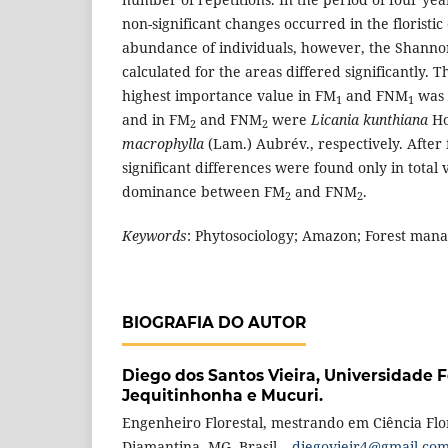
non-significant changes occurred in the floristi
abundance of individuals, however, the Shanno
calculated for the areas differed significantly. T
highest importance value in FM
and FNM
was
1
1
and in FM
and FNM
were
Licania kunthiana
Ho
2
2
macrophylla
(Lam.) Aubrév., respectively. After 
significant differences were found only in total
dominance between FM
and FNM
.
2
2
Keywords
:
Phytosociology; Amazon; Forest man
BIOGRAFIA DO AUTOR
Diego dos Santos Vieira,
Universidade F
Jequitinhonha e Mucuri.
Engenheiro Florestal, mestrando em Ciência Flo
Diamantina, MG, Brasil –
diegovieir4@gmail.co