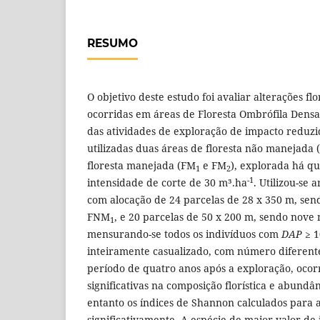
RESUMO
O objetivo deste estudo foi avaliar alterações flor
ocorridas em áreas de Floresta Ombrófila Dens
das atividades de exploração de impacto reduzid
utilizadas duas áreas de floresta não manejada
floresta manejada (FM
e FM
), explorada há q
1
2
-1
intensidade de corte de 30 m³.ha
. Utilizou-se 
com alocação de 24 parcelas de 28 x 350 m, se
FNM
, e 20 parcelas de 50 x 200 m, sendo nove
1
mensurando-se todos os indivíduos com
DAP
≥ 1
inteiramente casualizado, com número diferente
período de quatro anos após a exploração, oco
significativas na composição florística e abundâ
entanto os índices de Shannon calculados para 
significativamente. A espécie de maior valor d