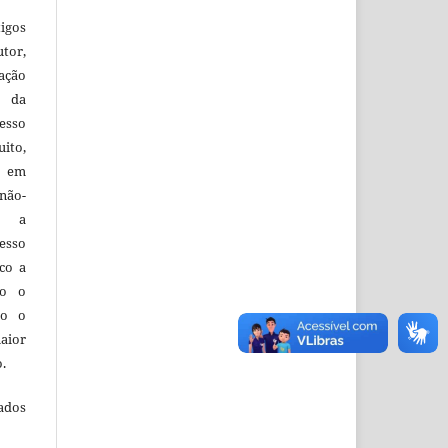
igos
utor,
ação
e da
esso
uito,
, em
não-
do a
esso
co a
do o
to o
aior
o.
ados