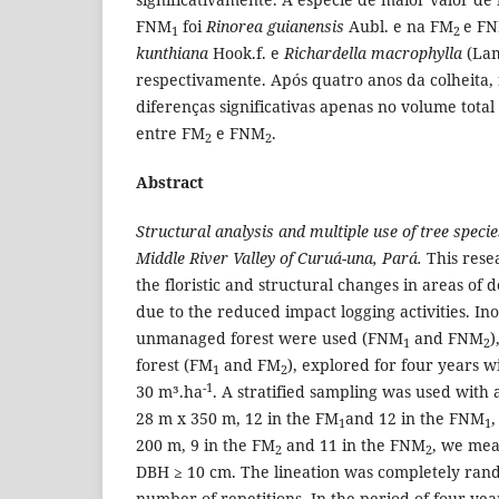
FNM
foi
Rinorea guianensis
Aubl. e na FM
e F
1
2
kunthiana
Hook.f. e
Richardella macrophylla
(Lam
respectivamente. Após quatro anos da colheita, 
diferenças significativas apenas no volume tota
entre FM
e FNM
.
2
2
Abstract
Structural analysis and multiple use of tree speci
Middle River Valley of Curuá-una, Pará.
This rese
the floristic and structural changes in areas of d
due to the reduced impact logging activities. Ino
unmanaged forest were used (FNM
and FNM
)
1
2
forest (FM
and FM
), explored for four years wi
1
2
-1
30 m³.ha
. A stratified sampling was used with a
28 m x 350 m, 12 in the FM
and 12 in the FNM
,
1
1
200 m, 9 in the FM
and 11 in the FNM
, we mea
2
2
DBH ≥ 10 cm. The lineation was completely ran
number of repetitions. In the period of four year