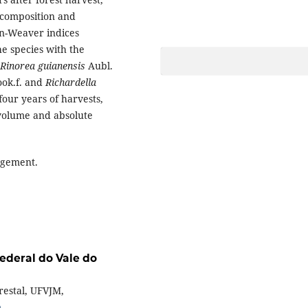
c composition and
n-Weaver indices
he species with the
Rinorea guianensis
Aubl.
ok.f. and
Richardella
four years of harvests,
 volume and absolute
agement.
ederal do Vale do
restal, UFVJM,
m