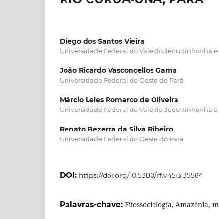
Diego dos Santos Vieira
Universidade Federal do Vale do Jequitinhonha e
João Ricardo Vasconcellos Gama
Universidade Federal do Oeste do Pará.
Márcio Leles Romarco de Oliveira
Universidade Federal do Vale do Jequitinhonha e
Renato Bezerra da Silva Ribeiro
Universidade Federal do Oeste do Pará
DOI:
https://doi.org/10.5380/rf.v45i3.35584
Palavras-chave:
Fitossociologia, Amazônia, ma