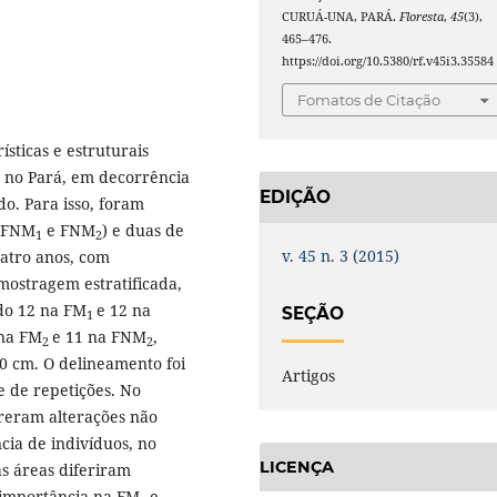
CURUÁ-UNA, PARÁ.
Floresta
,
45
(3),
465–476.
https://doi.org/10.5380/rf.v45i3.35584
Fomatos de Citação
ísticas e estruturais
a no Pará, em decorrência
EDIÇÃO
o. Para isso, foram
 (FNM
e FNM
) e duas de
1
2
v. 45 n. 3 (2015)
uatro anos, com
amostragem estratificada,
ndo 12 na FM
e 12 na
SEÇÃO
1
 na FM
e 11 na FNM
,
2
2
0 cm. O delineamento foi
Artigos
 de repetições. No
rreram alterações não
ncia de indivíduos, no
LICENÇA
as áreas diferiram
e importância na FM
e