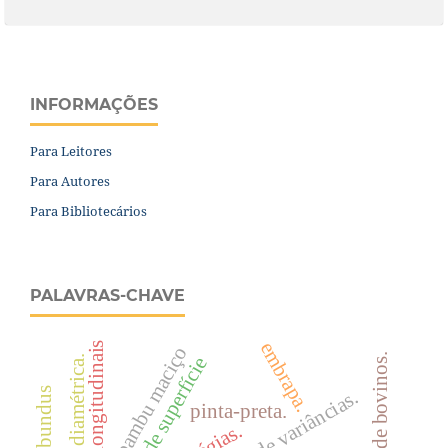
INFORMAÇÕES
Para Leitores
Para Autores
Para Bibliotecários
PALAVRAS-CHAVE
embrapa.
ondas longitudinais
bambu maciço
dejetos de bovinos.
ondas de superfície
estrutura diamétrica.
pinta-preta.