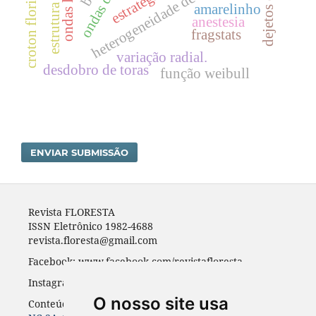
croton floribundus
heterogeneidade de variâncias.
estratégias.
amarelinho
anestesia
fragstats
variação radial.
desdobro de toras
função weibull
ENVIAR SUBMISSÃO
Revista FLORESTA
ISSN Eletrônico 1982-4688
revista.floresta@gmail.com
Facebook: www.facebook.com/revistafloresta
Instagran: revista_floresta
O nosso site usa
Conteúdos do periódico licenciados sob uma
CC BY-