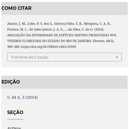
COMO CITAR
Alonso, J. M., Leles, P. S. dos S., Silveira Filho, T. B., Mesquita, C. A. B.,
Pereira, M. L., de Sales Junior, J. A. S., … da Silva, C. de O. (2014).
AVALIAÇÃO DA DIVERSIDADE DE ESPÉCIES NATIVAS PRODUZIDAS NOS
VIVEIROS FLORESTAIS DO ESTADO DO RIO DE JANEIRO.
Floresta
,
44
(3),
369–380. https://doi.org/10.5380/rf.v44i3.31910
Fomatos de Citação
EDIÇÃO
v. 44 n. 3 (2014)
SEÇÃO
Artigos