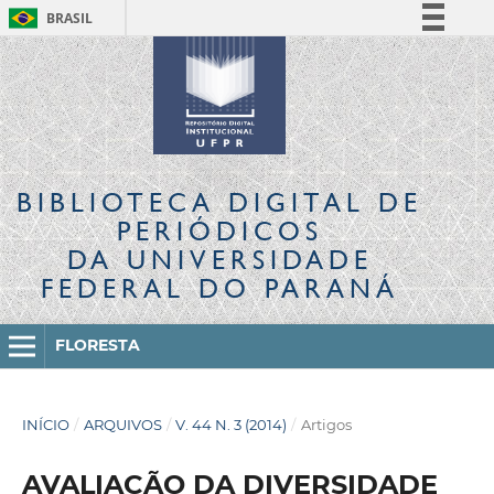
BRASIL
Simplifique!
Comunica BR
Participe
Acesso à informação
Legislação
BIBLIOTECA DIGITAL
DE
Canais
PERIÓDICOS
DA UNIVERSIDADE
FEDERAL DO PARANÁ
FLORESTA
INÍCIO
/
ARQUIVOS
/
V. 44 N. 3 (2014)
/
Artigos
AVALIAÇÃO DA DIVERSIDADE