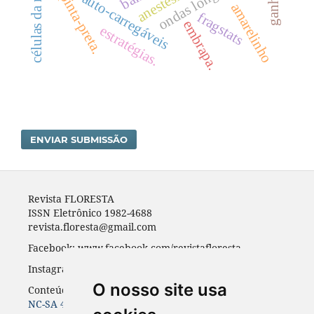
células da madeira
anestesia
pinta-preta.
auto-carregáveis
amarelinho
fragstats
embrapa.
estratégias.
ENVIAR SUBMISSÃO
Revista FLORESTA
ISSN Eletrônico 1982-4688
revista.floresta@gmail.com
Facebook: www.facebook.com/revistafloresta
Instagran: revista_floresta
O nosso site usa
Conteúdos do periódico licenciados sob uma
CC BY-
NC-SA 4.0