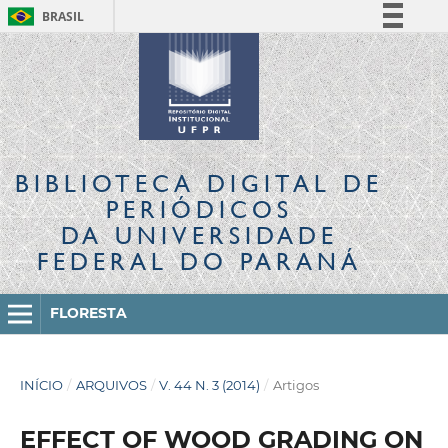
BRASIL
Simplifique!
Comunica BR
Participe
Acesso à informação
Legislação
BIBLIOTECA DIGITAL
DE
Canais
PERIÓDICOS
DA UNIVERSIDADE
FEDERAL DO PARANÁ
FLORESTA
INÍCIO
/
ARQUIVOS
/
V. 44 N. 3 (2014)
/
Artigos
EFFECT OF WOOD GRADING ON