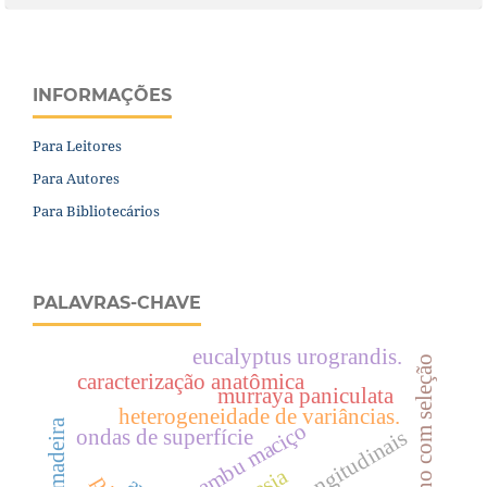
INFORMAÇÕES
Para Leitores
Para Autores
Para Bibliotecários
PALAVRAS-CHAVE
eucalyptus urograndis.
ganho com seleção
caracterização anatômica
murraya paniculata
heterogeneidade de variâncias.
bambu maciço
ondas de superfície
ondas longitudinais