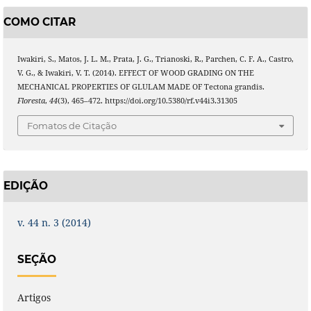
COMO CITAR
Iwakiri, S., Matos, J. L. M., Prata, J. G., Trianoski, R., Parchen, C. F. A., Castro,
V. G., & Iwakiri, V. T. (2014). EFFECT OF WOOD GRADING ON THE
MECHANICAL PROPERTIES OF GLULAM MADE OF Tectona grandis.
Floresta
,
44
(3), 465–472. https://doi.org/10.5380/rf.v44i3.31305
Fomatos de Citação
EDIÇÃO
v. 44 n. 3 (2014)
SEÇÃO
Artigos