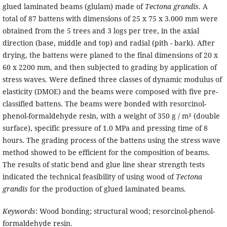
glued laminated beams (glulam) made of
Tectona grandis
. A
total of 87 battens with dimensions of 25 x 75 x 3.000 mm were
obtained from the 5 trees and 3 logs per tree, in the axial
direction (base, middle and top) and radial (pith - bark). After
drying, the battens were planed to the final dimensions of 20 x
60 x 2200 mm, and then subjected to grading by application of
stress waves. Were defined three classes of dynamic modulus of
elasticity (DMOE) and the beams were composed with five pre-
classified battens. The beams were bonded with resorcinol-
phenol-formaldehyde resin, with a weight of 350 g / m² (double
surface), specific pressure of 1.0 MPa and pressing time of 8
hours. The grading process of the battens using the stress wave
method showed to be efficient for the composition of beams.
The results of static bend and glue line shear strength tests
indicated the technical feasibility of using wood of
Tectona
grandis
for the production of glued laminated beams.
Keywords
: Wood bonding; structural wood; resorcinol-phenol-
formaldehyde resin.