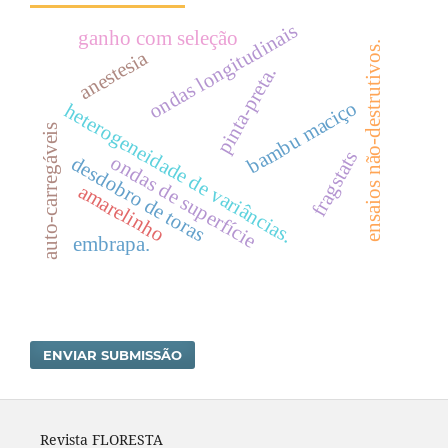
ondas longitudinais
ganho com seleção
ensaios não-destrutivos.
anestesia
pinta-preta.
bambu maciço
heterogeneidade de variâncias.
auto-carregáveis
fragstats
ondas de superfície
desdobro de toras
amarelinho
embrapa.
ENVIAR SUBMISSÃO
Revista FLORESTA