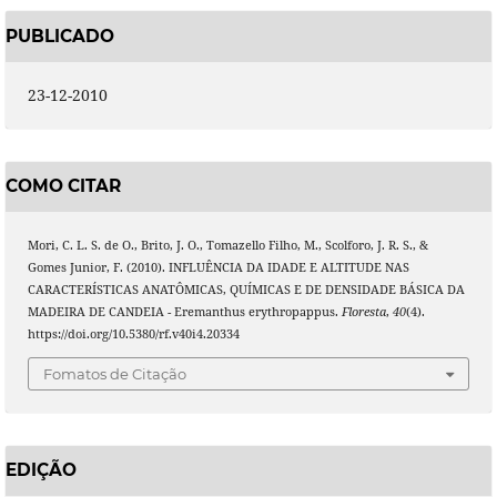
PUBLICADO
23-12-2010
COMO CITAR
Mori, C. L. S. de O., Brito, J. O., Tomazello Filho, M., Scolforo, J. R. S., &
Gomes Junior, F. (2010). INFLUÊNCIA DA IDADE E ALTITUDE NAS
CARACTERÍSTICAS ANATÔMICAS, QUÍMICAS E DE DENSIDADE BÁSICA DA
MADEIRA DE CANDEIA - Eremanthus erythropappus.
Floresta
,
40
(4).
https://doi.org/10.5380/rf.v40i4.20334
Fomatos de Citação
EDIÇÃO