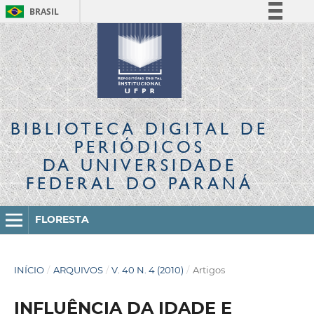
BRASIL
Simplifique!
Comunica BR
Participe
Acesso à informação
Legislação
BIBLIOTECA DIGITAL
DE
Canais
PERIÓDICOS
DA UNIVERSIDADE
FEDERAL DO PARANÁ
FLORESTA
INÍCIO
/
ARQUIVOS
/
V. 40 N. 4 (2010)
/
Artigos
INFLUÊNCIA DA IDADE E