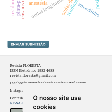
pinta-preta.
ondas longitudinais
anestesia
amarelinho
ENVIAR SUBMISSÃO
Revista FLORESTA
ISSN Eletrônico 1982-4688
revista.floresta@gmail.com
Facebook: www.facebook.com/revistafloresta
Instagran: revista_floresta
O nosso site usa
Conteúdos do periódico licenciados sob uma
CC BY-
NC-SA 4.0
cookies