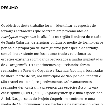
RESUMO
Os objetivos deste trabalho foram: identificar as espécies de
formigas cortadeiras que ocorrem em povoamentos de
Eucalyptus urograndis
localizados na região litorânea do estado
de Santa Catarina; determinar o número médio de formigueiros
por ha e a proporção de formigueiros por espécie de formiga
cortadeira existente nos locais amostrados; relacionar as
espécies existentes com danos provocados a mudas implantadas
de
E. urograndis.
Os experimentos aqui relatados foram
realizados na Fazenda Coqueiro e Fazenda Jacutinga, localizadas
no litoral norte de SC, nos municípios de São João do Itaperiú e
São Francisco do Sul, respectivamente. Os levantamentos
realizados demonstram a presença das espécies
Acromyrmex
crassispinus
(FOREL, 1909),
Cyphomyrmex
sp e uma espécie não
Attini. Nas parcelas do Projeto Coqueiro encontram-se uma
média de 143 formigueiros por hectare e na parcelas do Projeto