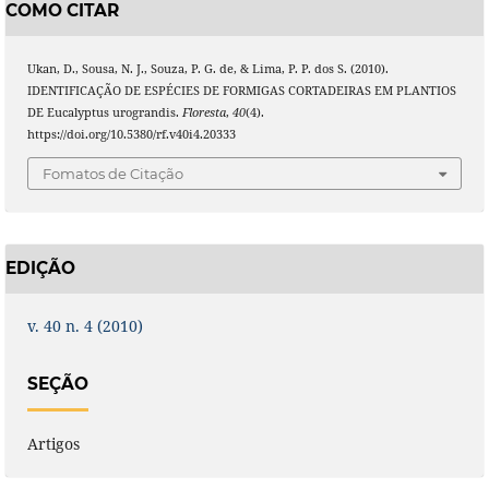
COMO CITAR
Ukan, D., Sousa, N. J., Souza, P. G. de, & Lima, P. P. dos S. (2010).
IDENTIFICAÇÃO DE ESPÉCIES DE FORMIGAS CORTADEIRAS EM PLANTIOS
DE Eucalyptus urograndis.
Floresta
,
40
(4).
https://doi.org/10.5380/rf.v40i4.20333
Fomatos de Citação
EDIÇÃO
v. 40 n. 4 (2010)
SEÇÃO
Artigos