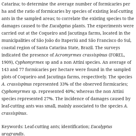
Catarina; to determine the average number of formicaries per
ha and the ratio of formicaries by species of existing leaf-cutting
ants in the sampled areas; to correlate the existing species to the
damages caused to the
Eucalyptus
plants. The experiments were
carried out at the Coqueiro and Jacutinga farms, located in the
municipalities of São João do Itaperiú and São Francisco do Sul,
coastal region of Santa Catarina State, Brazil. The surveys
indicated the presence of
Acromyrmex crassispinus
(FOREL,
1909),
Cyphomyrmex
sp and a non Attini species. An average of
143 and 77 formicaries per hectare were found in the sampled
plots of Coqueiro and Jacutinga farms, respectively. The species
A. crassispinus
represented 33% of the observed formicaries;
Cyphomyrmex
sp. represented 40%; whereas the non Attini
species represented 27%. The incidence of damages caused by
leaf-cutting ants was small, mainly associated to the species
A.
crassispinus
.
Keywords: Leaf-cutting ants; identification;
Eucalyptus
urograndis
.