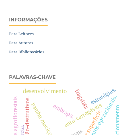
INFORMAÇÕES
Para Leitores
Para Autores
Para Bibliotecários
PALAVRAS-CHAVE
estratégias.
desenvolvimento
fragstats
rendimentos operacionais.
ensaios não-destrutivos.
resíduos agroflorestais
bambu maciço
auto-carregáveis
embrapa.
posicionamento
ondas de superfície