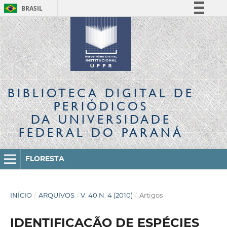
BRASIL
Simplifique!
Comunica BR
Participe
Acesso à informação
Legislação
BIBLIOTECA DIGITAL
DE
Canais
PERIÓDICOS
DA UNIVERSIDADE
FEDERAL DO PARANÁ
FLORESTA
INÍCIO
/
ARQUIVOS
/
V. 40 N. 4 (2010)
/
Artigos
IDENTIFICAÇÃO DE ESPÉCIES