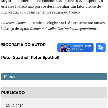
largura dos anéis de crescimento nas árvores das 2 espécies, o
estresse hídrico não parece desempenhar um fator crítico de
sincronização dos incrementos radiais do tronco.
Palavras-chave:
Dendroecologia; anéis de crescimento anuais;
balanço de água;
Ocotea
pulchella
;
Nectandra
megapotamica
.
BIOGRAFIA DO AUTOR
Peter Spathelf Peter Spathelf
PDF
PUBLICADO
23-12-2010