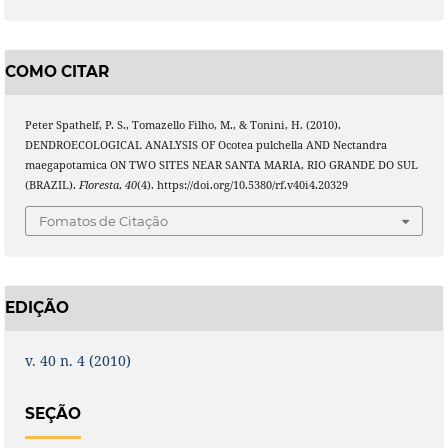
COMO CITAR
Peter Spathelf, P. S., Tomazello Filho, M., & Tonini, H. (2010).
DENDROECOLOGICAL ANALYSIS OF Ocotea pulchella AND Nectandra
maegapotamica ON TWO SITES NEAR SANTA MARIA, RIO GRANDE DO SUL
(BRAZIL).
Floresta
,
40
(4). https://doi.org/10.5380/rf.v40i4.20329
Fomatos de Citação
EDIÇÃO
v. 40 n. 4 (2010)
SEÇÃO