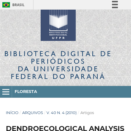
BRASIL
Simplifique!
Comunica BR
Participe
Acesso à informação
Legislação
BIBLIOTECA DIGITAL
DE
Canais
PERIÓDICOS
DA UNIVERSIDADE
FEDERAL DO PARANÁ
FLORESTA
INÍCIO
/
ARQUIVOS
/
V. 40 N. 4 (2010)
/
Artigos
DENDROECOLOGICAL ANALYSIS