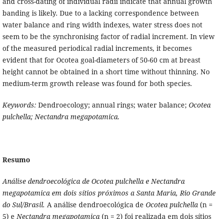
and cross-dating of individual radii indicate that annual growth
banding is likely. Due to a lacking correspondence between
water balance and ring width indexes, water stress does not
seem to be the synchronising factor of radial increment. In view
of the measured periodical radial increments, it becomes
evident that for Ocotea goal-diameters of 50-60 cm at breast
height cannot be obtained in a short time without thinning. No
medium-term growth release was found for both species.
Keywords:
Dendroecology; annual rings; water balance;
Ocotea
pulchella; Nectandra megapotamica.
Resumo
Análise dendroecológica de Ocotea pulchella e Nectandra
megapotamica em dois sítios próximos a Santa Maria, Rio Grande
do Sul/Brasil.
A análise dendroecológica de
Ocotea
pulchella
(n =
5) e
Nectandra
megapotamica
(n = 2) foi realizada em dois sítios