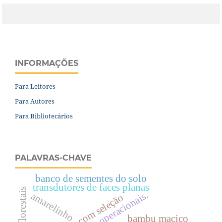
INFORMAÇÕES
Para Leitores
Para Autores
Para Bibliotecários
PALAVRAS-CHAVE
banco de sementes do solo
transdutores de faces planas
rendimentos operacionais.
amarelinho
ganho com seleção
bambu maciço