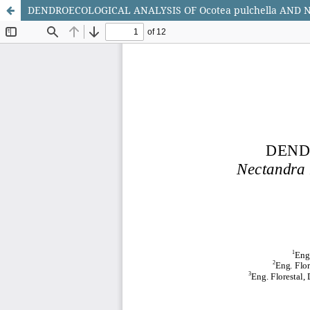
DENDROECOLOGICAL ANALYSIS OF Ocotea pulchella AND N