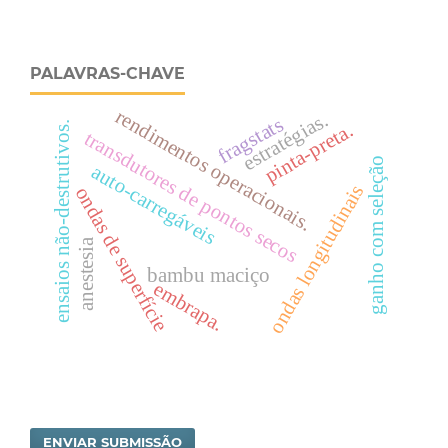
PALAVRAS-CHAVE
rendimentos operacionais.
estratégias.
fragstats
ensaios não-destrutivos.
pinta-preta.
transdutores de pontos secos
ganho com seleção
auto-carregáveis
ondas longitudinais
ondas de superfície
anestesia
bambu maciço
embrapa.
ENVIAR SUBMISSÃO