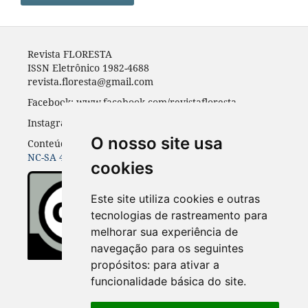
Revista FLORESTA
ISSN Eletrônico 1982-4688
revista.floresta@gmail.com
Facebook: www.facebook.com/revistafloresta
Instagran: revista_floresta
O nosso site usa
Conteúdos do periódico licenciados sob uma
CC BY-
NC-SA 4.0
cookies
Este site utiliza cookies e outras
tecnologias de rastreamento para
melhorar sua experiência de
navegação para os seguintes
propósitos:
para ativar a
funcionalidade básica do site
.