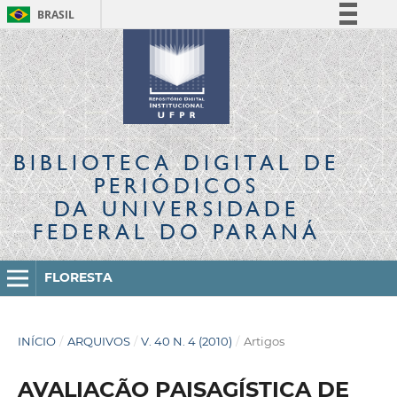
BRASIL
Simplifique!
Comunica BR
Participe
Acesso à informação
Legislação
BIBLIOTECA DIGITAL
DE
Canais
PERIÓDICOS
DA UNIVERSIDADE
FEDERAL DO PARANÁ
FLORESTA
INÍCIO
/
ARQUIVOS
/
V. 40 N. 4 (2010)
/
Artigos
AVALIAÇÃO PAISAGÍSTICA DE