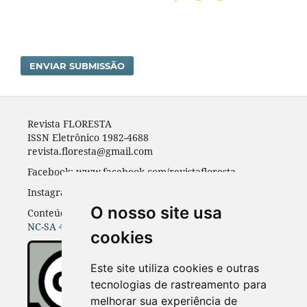
ENVIAR SUBMISSÃO
Revista FLORESTA
ISSN Eletrônico 1982-4688
revista.floresta@gmail.com
Facebook: www.facebook.com/revistafloresta
Instagran: revista_floresta
O nosso site usa
Conteúdos do periódico licenciados sob uma
CC BY-
NC-SA 4.0
cookies
Este site utiliza cookies e outras
tecnologias de rastreamento para
melhorar sua experiência de