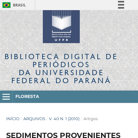
BRASIL
Simplifique!
Comunica BR
Participe
Acesso à informação
Legislação
BIBLIOTECA DIGITAL
DE
Canais
PERIÓDICOS
DA UNIVERSIDADE
FEDERAL DO PARANÁ
FLORESTA
INÍCIO
/
ARQUIVOS
/
V. 40 N. 1 (2010)
/
Artigos
SEDIMENTOS PROVENIENTES