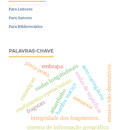
Para Leitores
Para Autores
Para Bibliotecários
PALAVRAS-CHAVE
pinta-preta.
ondas longitudinais
embrapa.
auto-carregáveis
ensaios não-destrutivos.
ondas de superfície
estratégias.
rendimentos operacionais.
bambu maciço
amarelinho
anestesia
fragstats
integridade dos fragmentos.
sistema de informação geográfica.