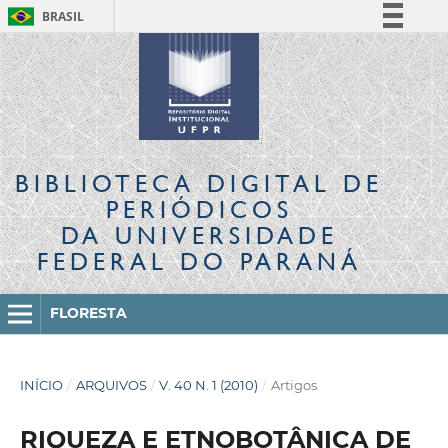
BRASIL
Simplifique!
Comunica BR
Participe
Acesso à informação
Legislação
BIBLIOTECA DIGITAL
DE
Canais
PERIÓDICOS
DA UNIVERSIDADE
FEDERAL DO PARANÁ
FLORESTA
INÍCIO
/
ARQUIVOS
/
V. 40 N. 1 (2010)
/
Artigos
RIQUEZA E ETNOBOTÂNICA DE