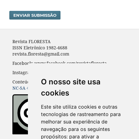
ENVIAR SUBMISSÃO
Revista FLORESTA
ISSN Eletrônico 1982-4688
revista.floresta@gmail.com
Facebook: www.facebook.com/revistafloresta
Instagran: revista_floresta
O nosso site usa
Conteúdos do periódico licenciados sob uma
CC BY-
NC-SA 4.0
cookies
Este site utiliza cookies e outras
tecnologias de rastreamento para
melhorar sua experiência de
navegação para os seguintes
propósitos:
para ativar a