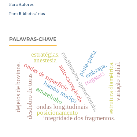
Para Autores
Para Bibliotecários
PALAVRAS-CHAVE
pinta-preta.
rendimentos operacionais.
estratégias.
anestesia
ondas de superfície
estrutura diamétrica.
embrapa.
variação radial.
dejetos de bovinos.
auto-carregáveis
fragstats
desdobro de toras
bambu maciço
amarelinho
ondas longitudinais
posicionamento
integridade dos fragmentos.