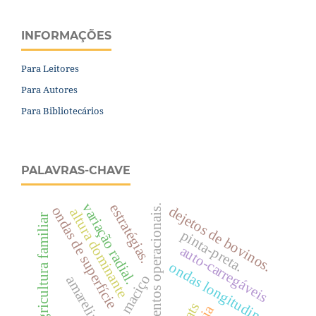
INFORMAÇÕES
Para Leitores
Para Autores
Para Bibliotecários
PALAVRAS-CHAVE
variação radial.
estratégias.
rendimentos operacionais.
dejetos de bovinos.
ondas de superfície
altura dominante
agricultura familiar
pinta-preta.
auto-carregáveis
ondas longitudinais
bambu maciço
amarelinho