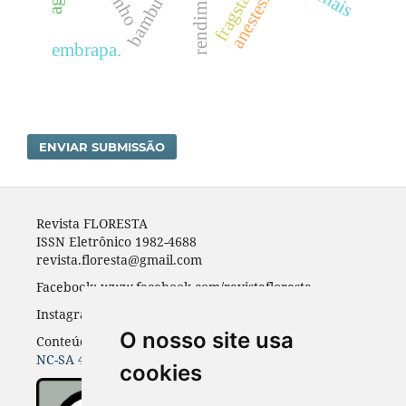
fragstats
anestesia
embrapa.
ENVIAR SUBMISSÃO
Revista FLORESTA
ISSN Eletrônico 1982-4688
revista.floresta@gmail.com
Facebook: www.facebook.com/revistafloresta
Instagran: revista_floresta
O nosso site usa
Conteúdos do periódico licenciados sob uma
CC BY-
NC-SA 4.0
cookies