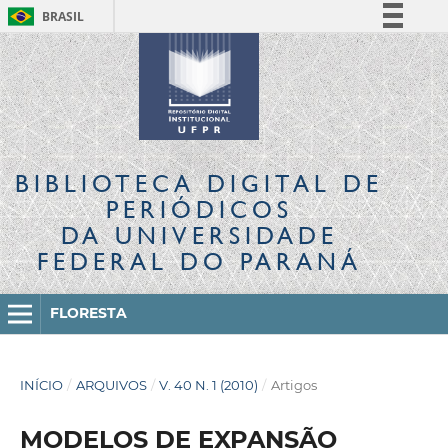
BRASIL
Simplifique!
Comunica BR
Participe
Acesso à informação
Legislação
BIBLIOTECA DIGITAL
DE
Canais
PERIÓDICOS
DA UNIVERSIDADE
FEDERAL DO PARANÁ
FLORESTA
INÍCIO
/
ARQUIVOS
/
V. 40 N. 1 (2010)
/
Artigos
MODELOS DE EXPANSÃO